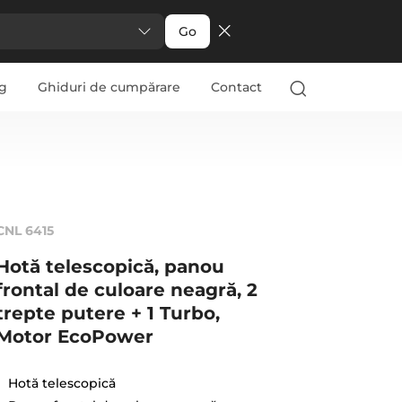
Go
g
Ghiduri de cumpărare
Contact
CNL 6415
Hotă telescopică, panou
frontal de culoare neagră, 2
trepte putere + 1 Turbo,
Motor EcoPower
Hotă telescopică