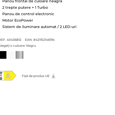
Panou frontal de culoare neagră
2 trepte putere + 1 Turbo
Panou de control electronic
Motor EcoPower
Sistem de iluminare automat / 2 LED-uri
REF. 40436812
EAN. 8421152146194
Alegeți o culoare:
Negru
Fișă de produs UE