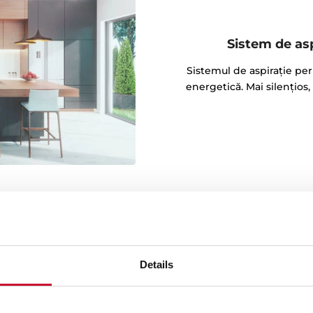
Sistem de asp
Sistemul de aspiraţie per
energetică. Mai silențios,
Details
ernic și mai ecologic
oluționar, utilizat pentru