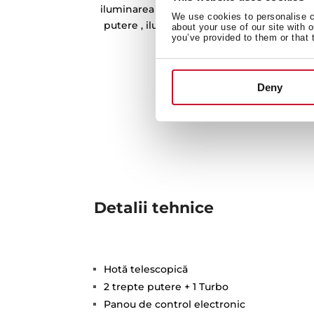
iluminarea zonei de lucru și a panoului d
We use cookies to personalise co
putere , iluminare triplă față de halogen
about your use of our site with 
you’ve provided to them or that 
redus.
Deny
Detalii tehnice
Hotă telescopică
2 trepte putere + 1 Turbo
Panou de control electronic