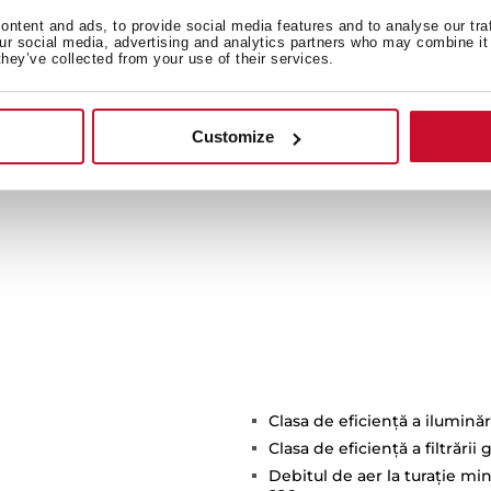
e control. Consum redus de
ntent and ads, to provide social media features and to analyse our tra
 și consum de zece ori mai
our social media, advertising and analytics partners who may combine it 
they’ve collected from your use of their services.
Customize
Clasa de eficienţă a iluminări
Clasa de eficienţă a filtrării 
Debitul de aer la turaţie mi