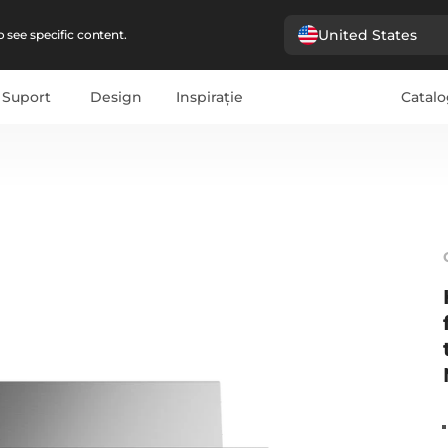
United States
 see specific content.
Suport
Design
Inspirație
Catalo