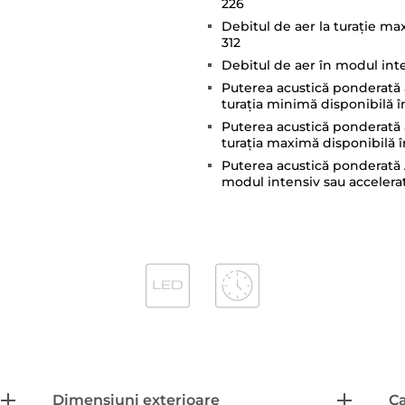
226
Debitul de aer la turaţie ma
312
Debitul de aer în modul inte
Puterea acustică ponderată a
turaţia minimă disponibilă în
Puterea acustică ponderată a
turaţia maximă disponibilă î
Puterea acustică ponderată A
modul intensiv sau accelerat
Dimensiuni exterioare
Ca