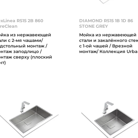
exLinea RS15 2B 860
DIAMOND RS15 1B 1D 86
reClean
STONE GREY
йка из нержавеющей
Мойка из нержавеющей
али с 2-мя чашами/
стали и закалённого сте
дстольный монтаж /
с 1-ой чашей / Врезной
нтаж заподлицо /
монтаж/ Коллекция Urb
нтаж сверху (плоский
нт)