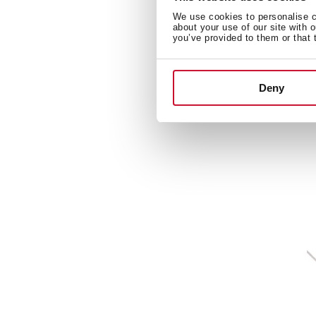
We use cookies to personalise co
about your use of our site with 
you’ve provided to them or that 
CL
BL
Мо
Те
Deny
1-
ча