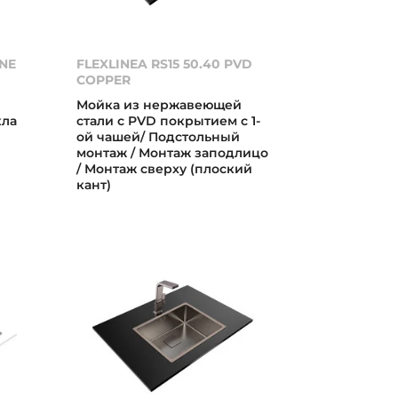
ONE
FLEXLINEA RS15 50.40 PVD
COPPER
Мойка из нержавеющей
кла
стали с PVD покрытием с 1-
ой чашей/ Подстольный
монтаж / Монтаж заподлицо
/ Монтаж сверху (плоский
кант)