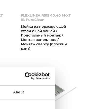
XT
FLEXLINEA RS15 40.40 M-XT
1B PureClean
Мойка из нержавеющей
стали с 1-ой чашей /
Подстольный монтаж /
Монтаж заподлицо /
Монтаж сверху (плоский
кант)
About