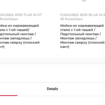
EXLINEA RS15 71.40 M-XT
FLEXLINEA RS15 50.40 M-
 PureClean
1B PureClean
йка из нержавеющей
Мойка из нержавеющей
али с 1-ой чашей/
стали с 1-ой чашей /
дстольный монтаж /
Подстольный монтаж /
нтаж заподлицо /
Монтаж заподлицо /
нтаж сверху (плоский
Монтаж сверху (плоский
нт)
кант)
Details