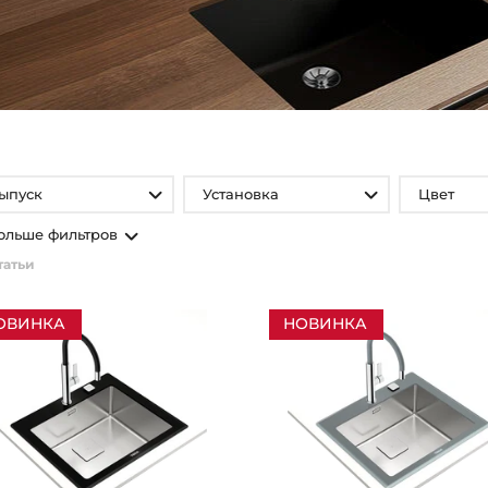
ыпуск
Установка
Цвет
ольше фильтров
татьи
ОВИНКА
НОВИНКА