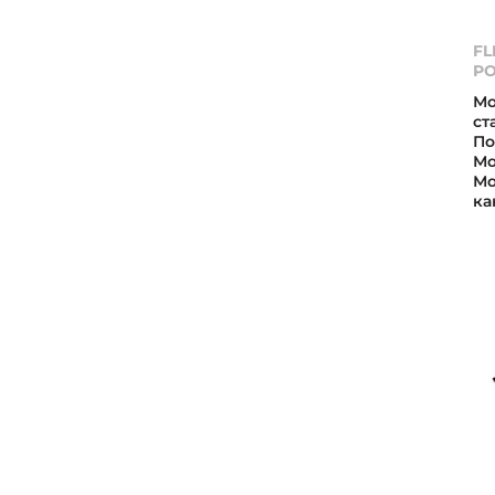
FL
PO
Мо
ст
По
Мо
Мо
ка