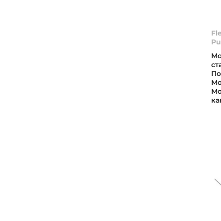
Fl
Pu
Мо
ст
По
Мо
Мо
ка