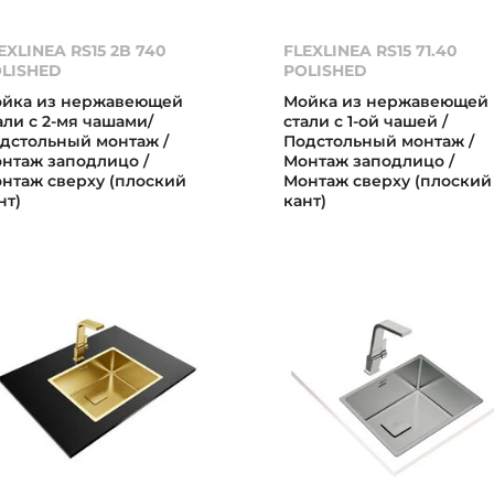
EXLINEA RS15 2B 740
FLEXLINEA RS15 71.40
LISHED
POLISHED
йка из нержавеющей
Мойка из нержавеющей
али с 2-мя чашами/
стали с 1-ой чашей /
дстольный монтаж /
Подстольный монтаж /
нтаж заподлицо /
Монтаж заподлицо /
нтаж сверху (плоский
Монтаж сверху (плоский
нт)
кант)