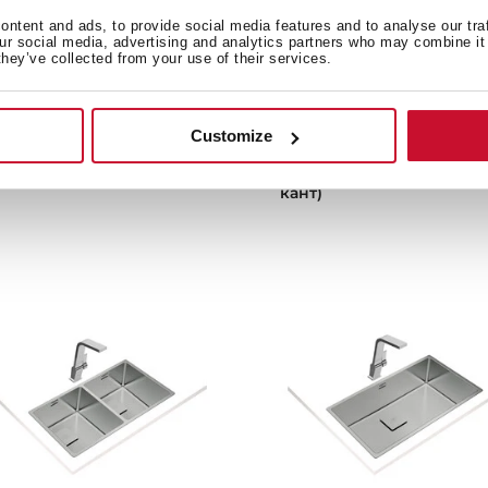
ntent and ads, to provide social media features and to analyse our tra
our social media, advertising and analytics partners who may combine it 
they’ve collected from your use of their services.
IVO 60 S-TQ 1½B ONYX
FORLINEA RS15 2B 740
ACK
POLISHED
йка врезного монтажа из
Мойка из нержавеющей
гранита с 1-ой основной и
стали с 2-мя чашами/
Customize
ой дополнительной
Монтаж заподлицо /
шами
Монтаж сверху (плоский
кант)