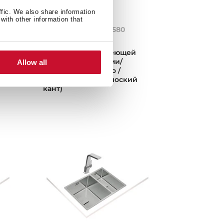
ffic. We also share information
with other information that
FORLINEA RS15 2B 580
POLISHED
Мойка из нержавеющей
стали с 2-мя чашами/
Allow all
Монтаж заподлицо /
Монтаж сверху (плоский
кант)