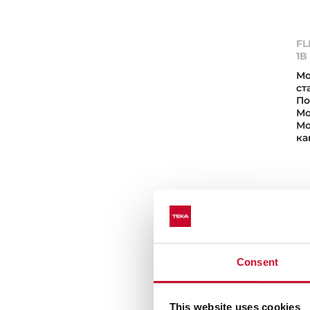
FL
1B
Мо
ст
По
Мо
Мо
ка
Consent
This website uses cookies