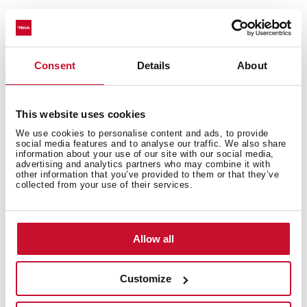
Подробное описание
Consent
Details
About
This website uses cookies
Варочная панель газ на стекле 60 см
We use cookies to personalise content and ads, to provide
Серый Камень закалённое стекло Quartzium 8 мм с
social media features and to analyse our traffic. We also share
фацетом по переднему краю
information about your use of our site with our social media,
advertising and analytics partners who may combine it with
Эргономичные регуляторы с 9-тью уровнями
other information that you’ve provided to them or that they’ve
мощности
collected from your use of their services.
Высокоточная регулировка пламени
Съёмные горелки чёрного цвета Sabaf HE®
Съёмные чугунные решетки
Allow all
Клипсы для простого монтажа в столешницу без
винтов
Автоподжиг на каждой горелке
Customize
Газ-контроль на каждой горелке