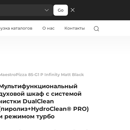
Go
узка каталогов
О нас
Контакты
MaestroPizza 85-G1 P Infinity Matt Black
Мультифункциональный
духовой шкаф с системой
чистки DualClean
(пиролиз+HydroClean® PRO)
и режимом турбо