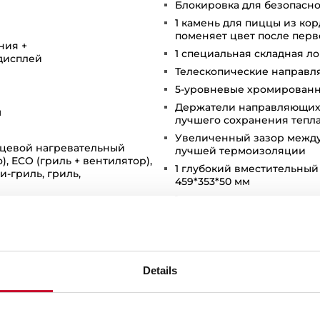
Блокировка для безопасно
1 камень для пиццы из корд
поменяет цвет после перв
ния +
1 специальная складная ло
дисплей
Телескопические направля
5-уровневые хромирован
Держатели направляющих 
м
лучшего сохранения тепл
Увеличенный зазор между
льцевой нагревательный
лучшей термоизоляции
), ECO (гриль + вентилятор),
1 глубокий вместительный 
и-гриль, гриль,
459*353*50 мм
1 противень для выпечки с
AESTROPIZZA с
еприготовленное домашнее
1 усиленная решётка
ое тесто, раскатанное
Класс энергопотребления
Кабель 190 мм с вилкой
ZZA без использования
Details
амороженная пицца (10 мин.,