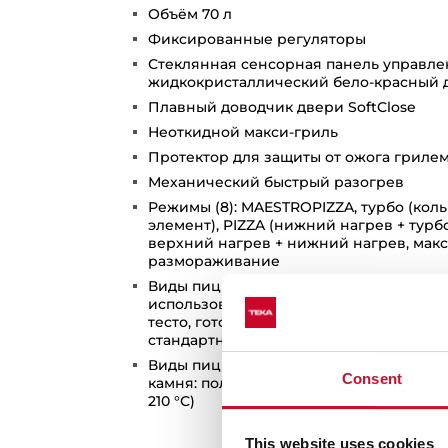
Объём 70 л
Фиксированные регуляторы
Стеклянная сенсорная панель управле
жидкокристаллический бело-красный 
Плавный доводчик двери SoftClose
Неоткидной макси-гриль
Протектор для защиты от ожога гриле
Механический быстрый разогрев
Режимы (8): MAESTROPIZZA, турбо (ко
элемент), PIZZA (нижний нагрев + турбо
верхний нагрев + нижний нагрев, макс
размораживание
Виды пиццы для готовки на режиме M
использованием камня 3-4 мин.: свеж
тесто, готовое тесто, раскатанное тонк
стандартное тесто
Виды пиццы для готовки на режиме PI
Consent
камня: полуфабрикат (8 мин., 220 °С), з
210 °С)
This website uses cookies