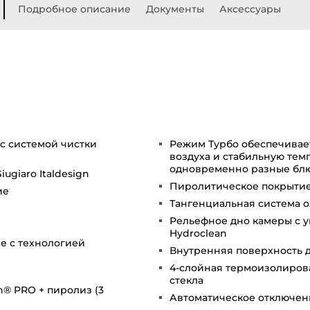
Подробное описание
Документы
Аксессуары
с системой чистки
Режим Турбо обеспечивае
воздуха и стабильную темп
одновременно разные блю
giaro Italdesign
Пиролитическое покрытие 
ие
Тангенциальная система 
Рельефное дно камеры с у
Hydroclean
е с технологией
Внутренняя поверхность д
4-слойная термоизолиров
стекла
n® PRO + пиролиз (3
Автоматическое отключен