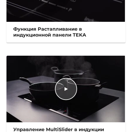
Функция Растапливание в
индукционной панели TEKA
Управление MultiSlider в индукции