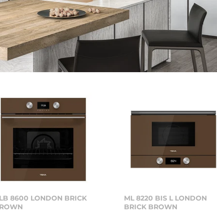
LB 8600 LONDON BRICK
ML 8220 BIS L LONDON
ROWN
BRICK BROWN