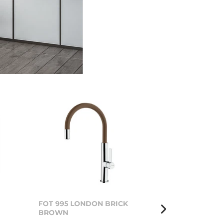
FOT 995 LONDON BRICK
GZC 64320 
BROWN
BRICK BROW