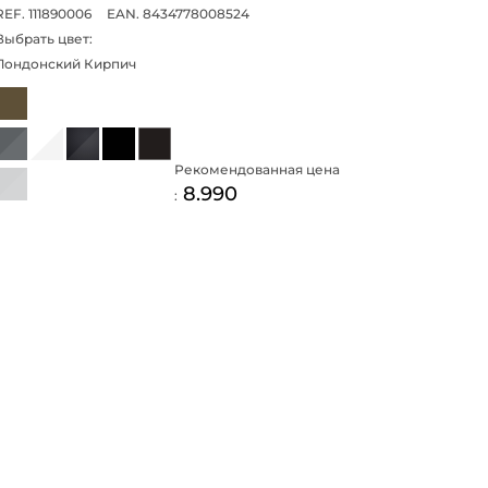
REF. 111890006
EAN. 8434778008524
Выбрать цвет:
Лондонский Кирпич
Рекомендованная цена
8.990
: