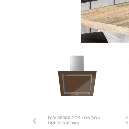
DLV 68660 TOS LONDON
H
BRICK BROWN
B