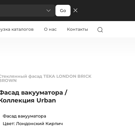
Go
узка каталогов
О нас
Контакты
Стеклянный фасад TEKA LONDON BRICK
BROWN
Фасад вакууматора /
Коллекция Urban
Фасад вакууматора
Цвет: Лондонский Кирпич