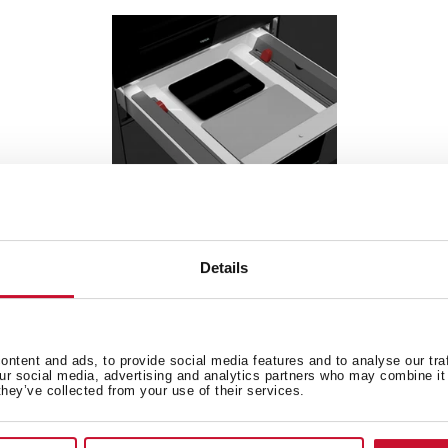
VS 1520 GS
Машина для вакуумной
Details
упаковки с весами, без
фасада /Коллекция Urban
ntent and ads, to provide social media features and to analyse our tra
our social media, advertising and analytics partners who may combine it 
they’ve collected from your use of their services.