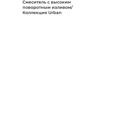
Смеситель с высоким
Варочная пан
поворотным изливом/
стекле 60 см
Коллекция Urban
Urban