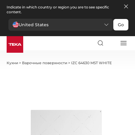
Indicate in which country or region you are to see specific
content.
United States
Go
Кухни
>
Варочные поверхности
>
IZC 64630 MST WHITE