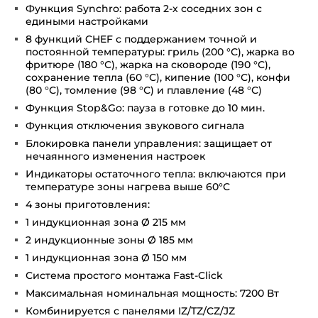
Функция Synchro: работа 2-х соседних зон с
едиными настройками
8 функций CHEF с поддержанием точной и
постоянной температуры: гриль (200 °С), жарка во
фритюре (180 °С), жарка на сковороде (190 °С),
сохранение тепла (60 °С), кипение (100 °С), конфи
(80 °С), томление (98 °С) и плавление (48 °С)
Функция Stop&Go: пауза в готовке до 10 мин.
Функция отключения звукового сигнала
Блокировка панели управления: защищает от
нечаянного изменения настроек
Индикаторы остаточного тепла: включаются при
температуре зоны нагрева выше 60°С
4 зоны приготовления:
1 индукционная зона Ø 215 мм
2 индукционные зоны Ø 185 мм
1 индукционная зона Ø 150 мм
Система простого монтажа Fast-Click
Максимальная номинальная мощность: 7200 Вт
Комбинируется с панелями IZ/TZ/CZ/JZ