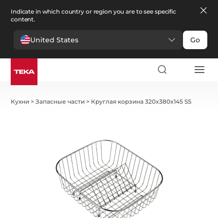
Indicate in which country or region you are to see specific
content.
United States
Go
Кухни
>
Запасные части
>
Круглая корзина 320x380x145 SS