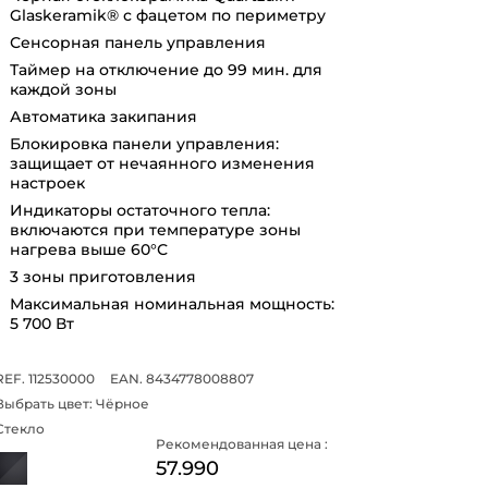
Glaskeramik® с фацетом по периметру
Сенсорная панель управления
Таймер на отключение до 99 мин. для
каждой зоны
Автоматика закипания
Блокировка панели управления:
защищает от нечаянного изменения
настроек
Индикаторы остаточного тепла:
включаются при температуре зоны
нагрева выше 60°С
3 зоны приготовления
Максимальная номинальная мощность:
5 700 Вт
REF. 112530000
EAN. 8434778008807
Выбрать цвет:
Чёрное
Стекло
Рекомендованная цена :
57.990