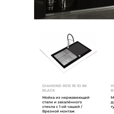
DIAMOND RS15 1B 1D 86
H
BLACK
B
Мойка из нержавеющей
М
стали и закалённого
д
стекла с 1-ой чашей /
т
Врезной монтаж