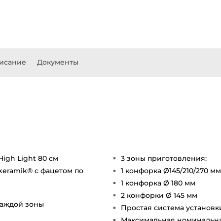
исание
Документы
igh Light 80 см
3 зоны приготовления:
keramik® с фацетом по
1 конфорка Ø145/210/270 мм
1 конфорка Ø 180 мм
2 конфорки Ø 145 мм
каждой зоны
Простая система установки
Максимальная номинальная