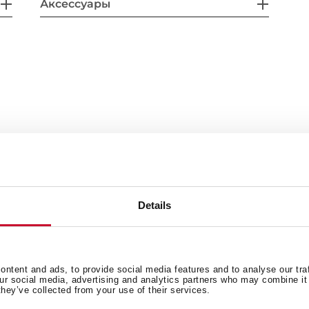
Аксессуары
Карта товара
Details
Изображения в высоком разрешении
ntent and ads, to provide social media features and to analyse our tra
our social media, advertising and analytics partners who may combine it 
they’ve collected from your use of their services.