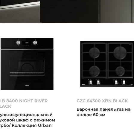
LB 8400 NIGHT RIVER
GZC 64300 XBN BLACK
LACK
Варочная панель газ на
ультифункциональный
стекле 60 см
уховой шкаф с режимом
урбо/ Коллекция Urban