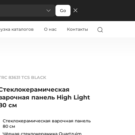
Go
узка каталогов
О нас
Контакты
TRC 83631 TCS BLACK
Стеклокерамическая
варочная панель High Light
80 см
Стеклокерамическая варочная панель
80 см
Чёрная стеклокерамика Quartzuim