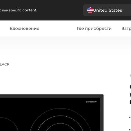
United States
 see specific content.
Вдохновение
Где приобрести
Загр
BLACK