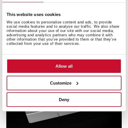
This website uses cookies
We use cookies to personalise content and ads, to provide
social media features and to analyse our traffic. We also share
information about your use of our site with our social media,
Мойки с гарантией на весь срок службы
advertising and analytics partners who may combine it with
other information that you’ve provided to them or that they’ve
collected from your use of their services.
Благодаря высочайшему качеству материалов ваша
мойка прослужит очень долго. Да здравствует
мойка!
Allow all
Customize
Deny