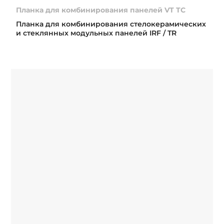
Планка для комбинирования панелей VT TC
Планка для комбинирования стелокерамических
и стеклянных модульных панелей IRF / TR