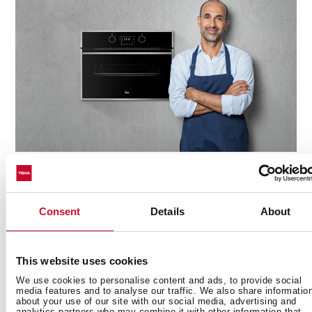
Служба
Consent
Details
About
поддержки потребител
This website uses cookies
We use cookies to personalise content and ads, to provide social
8-800-250-05-
media features and to analyse our traffic. We also share informatio
about your use of our site with our social media, advertising and
analytics partners who may combine it with other information that