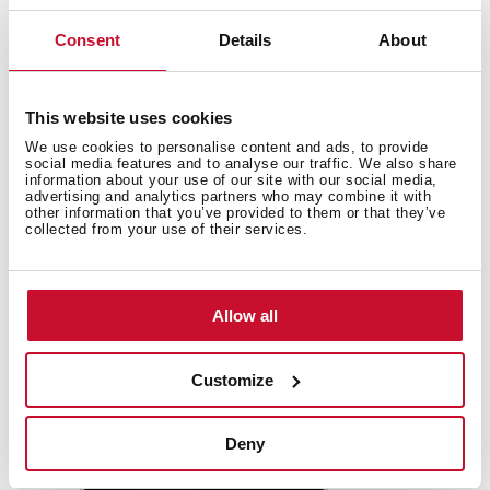
Руководство пользователя
Consent
Details
About
Руководство по приготовлению
Карта товара
This website uses cookies
Технический чертёж
We use cookies to personalise content and ads, to provide
social media features and to analyse our traffic. We also share
information about your use of our site with our social media,
Изображения в высоком разрешении
advertising and analytics partners who may combine it with
other information that you’ve provided to them or that they’ve
Энергетическая наклейка
collected from your use of their services.
3D
Сертификат соответствия EAC
Allow all
Customize
Deny