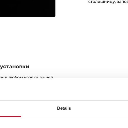
столешницу, запо
 установки
ки в любом уголке вашей
вки, которые помогут вам
а столешнице.
Details