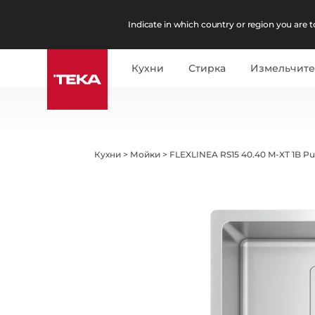
Indicate in which country or region you are to
Кухни
Стирка
Измельчит
Кухни
>
Мойки
>
FLEXLINEA RS15 40.40 M-XT 1B Pu