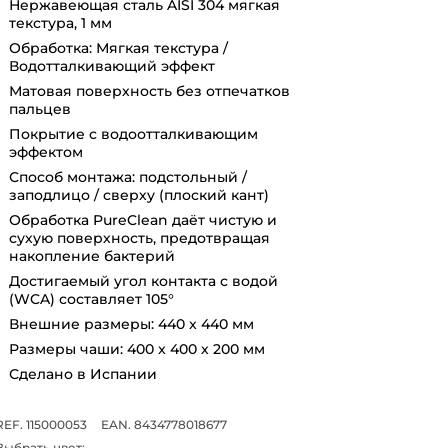
Нержавеющая сталь AISI 304 мягкая
текстура, 1 мм
Обработка: Мягкая текстура /
Водотталкивающий эффект
Матовая поверхность без отпечатков
пальцев
Покрытие с водоотталкивающим
эффектом
Способ монтажа: подстольный /
заподлицо / сверху (плоский кант)
Обработка PureClean даёт чистую и
сухую поверхность, предотвращая
накопление бактерий
Достигаемый угол контакта с водой
(WCA) составляет 105°
Внешние размеры: 440 x 440 мм
Размеры чаши: 400 x 400 х 200 мм
Сделано в Испании
REF. 115000053
EAN. 8434778018677
Выбрать цвет: