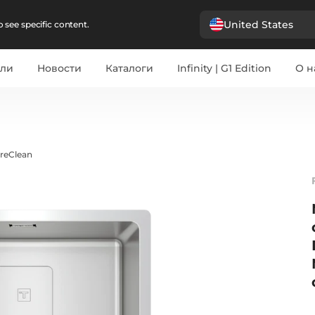
United States
 see specific content.
ели
Новости
Каталоги
Infinity | G1 Edition
О н
reClean