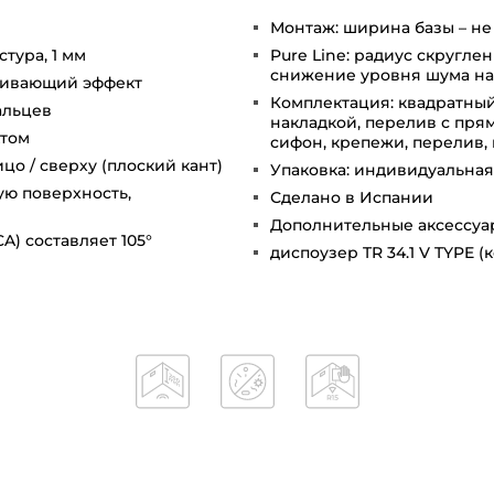
Монтаж: ширина базы – не
тура, 1 мм
Pure Line: радиус скругле
снижение уровня шума на 
лкивающий эффект
Комплектация: квадратный
альцев
накладкой, перелив с пря
ктом
сифон, крепежи, перелив,
цо / сверху (плоский кант)
Упаковка: индивидуальная
ую поверхность,
Сделано в Испании
Дополнительные аксессуа
A) составляет 105°
диспоузер TR 34.1 V TYPE (к