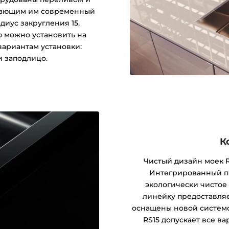
идающим им современный
диус закругления 15,
ю можно установить на
ариантам установки:
и заподлицо.
К
Чистый дизайн моек R
Интегрированный п
экологически чистое
линейку предоставляе
оснащены новой системой
RS15 допускает все ва