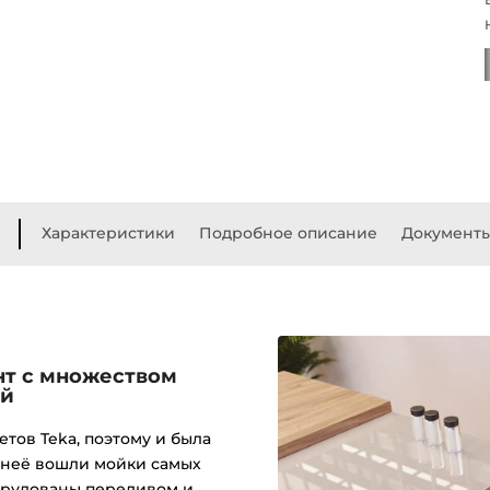
Характеристики
Подробное описание
Документ
нт с множеством
ей
етов Teka, поэтому и была
 неё вошли мойки самых
орудованы переливом и