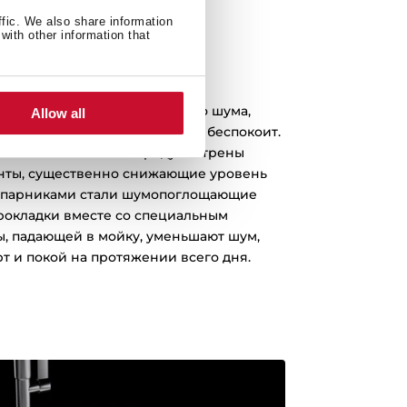
ffic. We also share information
with other information that
SilentSmart
стала источником неприятного шума,
Allow all
ью? Пусть это вас больше не беспокоит.
ых моек SilentSmart предусмотрены
нты, существенно снижающие уровень
апарниками стали шумопоглощающие
прокладки вместе со специальным
, падающей в мойку, уменьшают шум,
т и покой на протяжении всего дня.