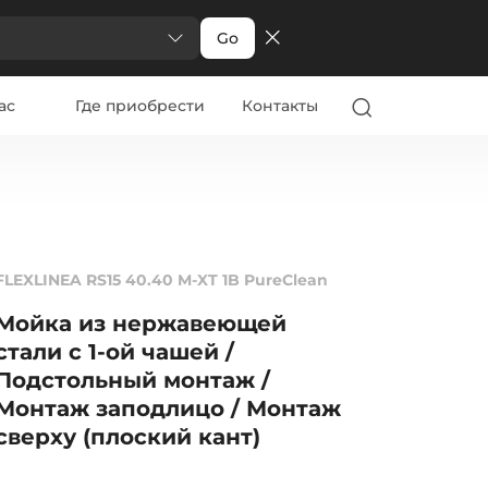
Go
ас
Где приобрести
Контакты
FLEXLINEA RS15 40.40 M-XT 1B PureClean
Мойка из нержавеющей
стали с 1-ой чашей /
Подстольный монтаж /
Монтаж заподлицо / Монтаж
сверху (плоский кант)