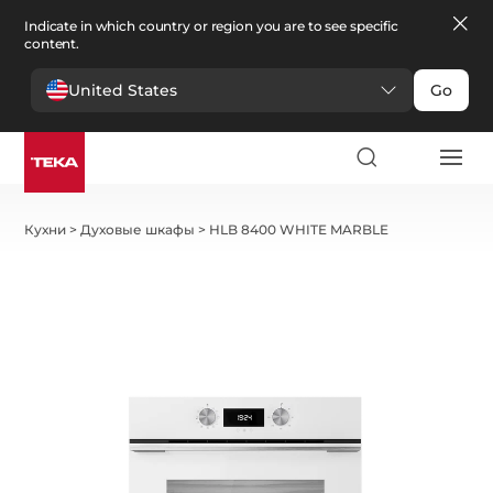
Indicate in which country or region you are to see specific
content.
United States
Go
Кухни
>
Духовые шкафы
>
HLB 8400 WHITE MARBLE