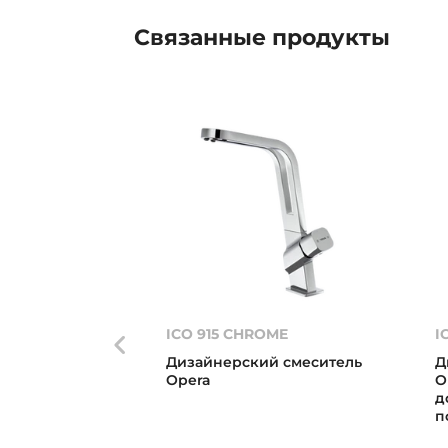
Связанные
продукты
ICO 915 CHROME
I
Дизайнерский смеситель
Д
Opera
O
д
п