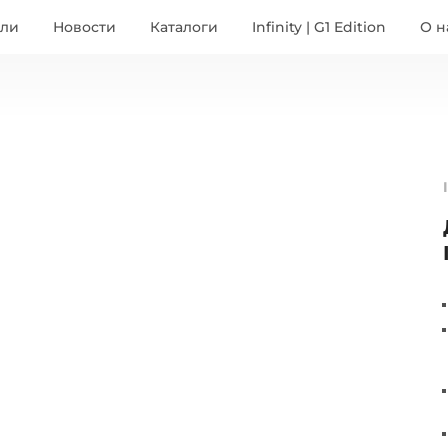
ели
Новости
Каталоги
Infinity | G1 Edition
О н