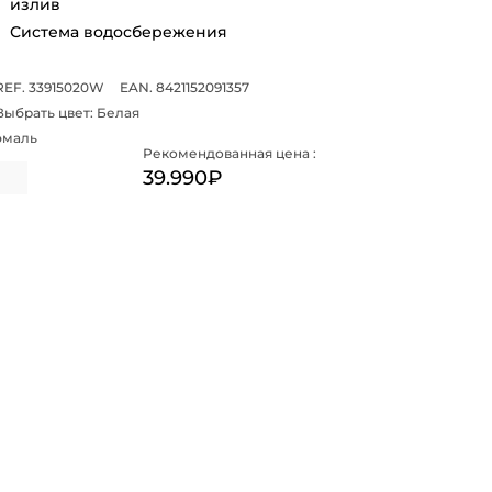
излив
Система водосбережения
REF. 33915020W
EAN. 8421152091357
Выбрать цвет:
Белая
эмаль
Рекомендованная цена :
39.990₽