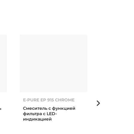
E-PURE EP 915 CHROME
ICC 915 CHR
ь
Смеситель с функцией
Дизайнерски
фильтра с LED-
Icon
индикацией