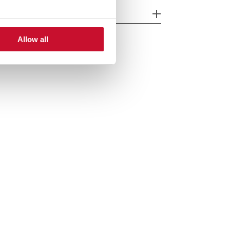
одели
Allow all