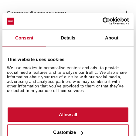
Система безопасности
Consent
Details
About
Обработка края и установка
This website uses cookies
We use cookies to personalise content and ads, to provide
social media features and to analyse our traffic. We also share
information about your use of our site with our social media,
Аксессуары
advertising and analytics partners who may combine it with
other information that you’ve provided to them or that they’ve
collected from your use of their services.
Allow all
Подробное описание
Customize