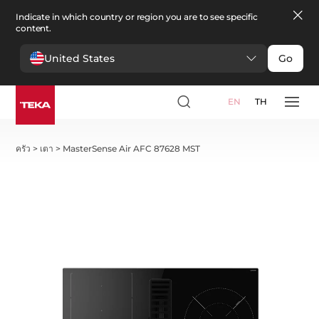
Indicate in which country or region you are to see specific
content.
United States
Go
EN
TH
ครัว
>
เตา
>
MasterSense Air AFC 87628 MST