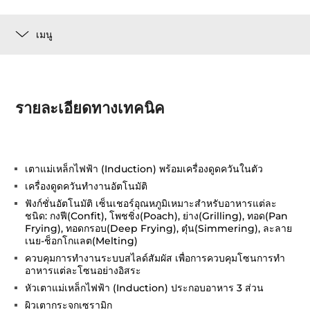
เมนู
รายละเอียดทางเทคนิค
เตาแม่เหล็กไฟฟ้า (Induction) พร้อมเครื่องดูดควันในตัว
เครื่องดูดควันทำงานอัตโนมัติ
ฟังก์ชั่นอัตโนมัติ เซ็นเชอร์อุณหภูมิเหมาะสำหรับอาหารแต่ละ
ชนิด: กงฟี(Confit), โพชชิ่ง(Poach), ย่าง(Grilling), ทอด(Pan
Frying), ทอดกรอบ(Deep Frying), ตุ๋น(Simmering), ละลาย
เนย-ช็อกโกแลต(Melting)
ควบคุมการทำงานระบบสไลด์สัมผัส เพื่อการควบคุมโซนการทำ
อาหารแต่ละโซนอย่างอิสระ
หัวเตาแม่เหล็กไฟฟ้า (Induction) ประกอบอาหาร 3 ส่วน
ผิวเตากระจกเซรามิก