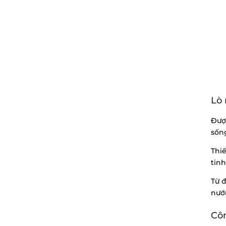
Lò
Đượ
sốn
Thiế
tin
Từ đ
nướ
Côn