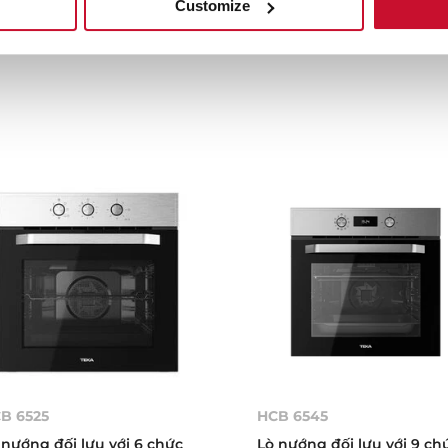
Customize
 nướng NEO Series
Lò nướng đối lưu với 9 ch
năng nướng
B 6525
HCB 6545
 nướng đối lưu với 6 chức
Lò nướng đối lưu với 9 ch