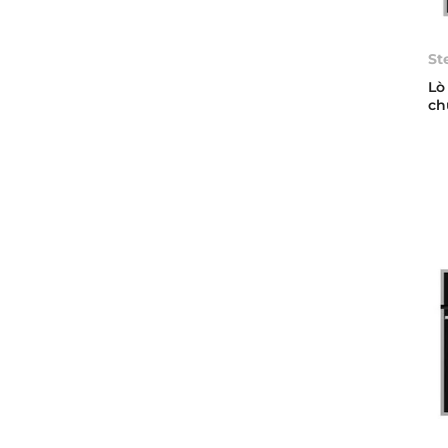
St
Lò
ch