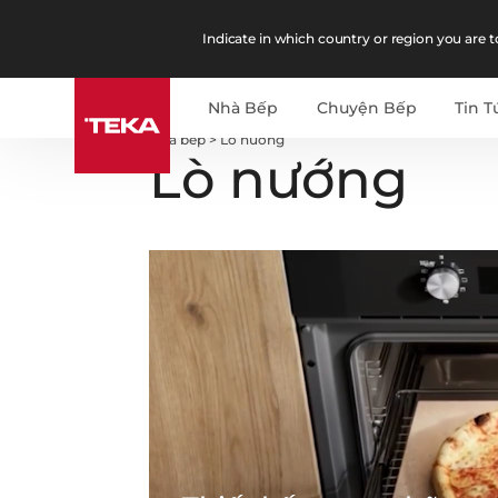
Indicate in which country or region you are to
Nhà Bếp
Chuyện Bếp
Tin T
Nhà bếp
>
Lò nướng
Lò nướng