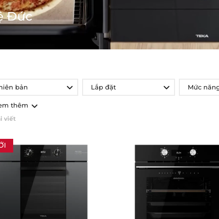
ệ Đức
hiên bản
Lắp đặt
Mức năng
em thêm
i viết
ỚI