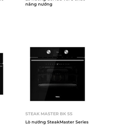
năng nướng
STEAK MASTER BK ­SS
Lò nướng SteakMaster Series