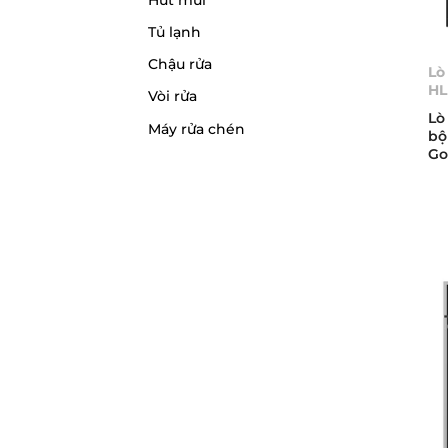
Tủ lạnh
Chậu rửa
Lò
HL
Vòi rửa
Lò
Máy rửa chén
bộ
Go