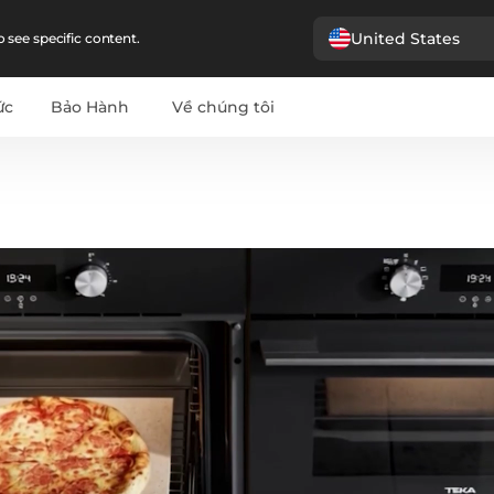
United States
 see specific content.
ức
Bảo Hành
Về chúng tôi