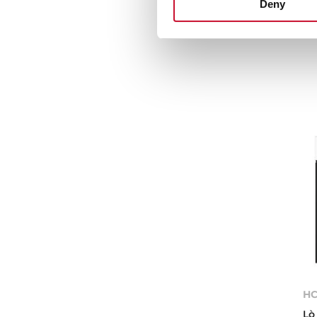
Deny
Lò
HC
Lò