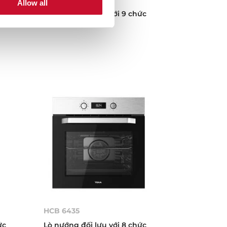
Allow all
ức
Lò nướng đối lưu với 9 chức
năng nướng
HCB 6435
ức
Lò nướng đối lưu với 8 chức