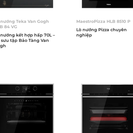
 nướng Teka Van Gogh
MaestroPizza HLB 8510 P
B 84 VG
Lò nướng Pizza chuyên
 nướng kết hợp hấp 70L –
nghiệp
 sưu tập Bảo Tàng Van
gh