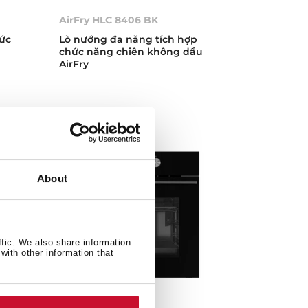
AirFry HLC 8406 BK
hức
Lò nướng đa năng tích hợp
chức năng chiên không dầu
AirFry
About
ffic. We also share information
with other information that
HLB 8415 BK