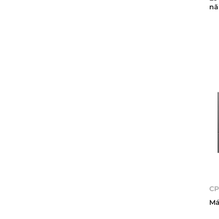
nă
CP
Má