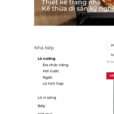
Thiết kế trang nhã
Kế thừa di sản kỹ ngh
P
Nhà bếp
X
Lò nướng
18
bà
Đa chức năng
Hơi nước
M
Ngăn
Lò tích hợp
Lò vi sóng
Bếp
Hút mùi