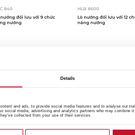
C 840
HLB 8600
 nướng đối lưu với 9 chức
Lò nướng đối lưu với 12 c
ng nướng
năng nướng
Details
ntent and ads, to provide social media features and to analyse our tra
our social media, advertising and analytics partners who may combine it 
they’ve collected from your use of their services.
O HSB 6150 FBK
HLB 8400