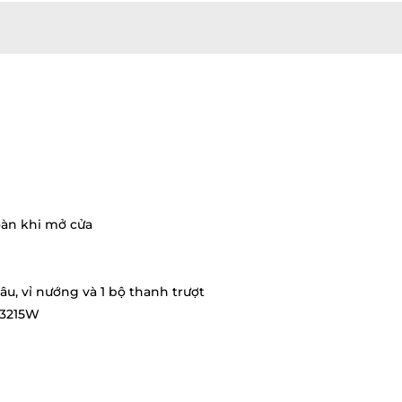
oàn khi mở cửa
âu, vỉ nướng và 1 bộ thanh trượt
 3215W