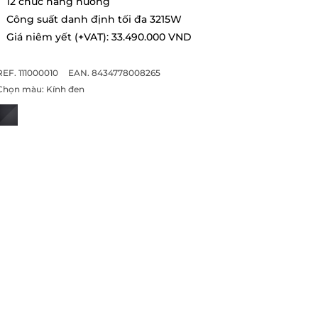
12 chức năng nướng
Công suất danh định tối đa 3215W
Giá niêm yết (+VAT): 33.490.000 VND
REF. 111000010
EAN. 8434778008265
Chọn màu:
Kính đen