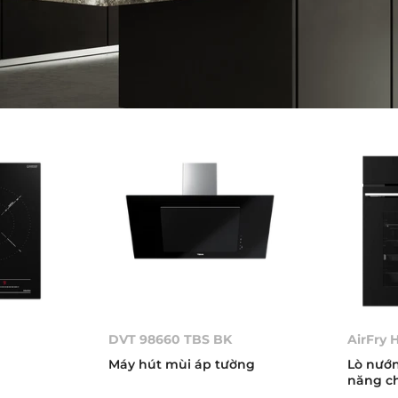
DVT 98660 TBS BK
AirFry 
Máy hút mùi áp tường
Lò nướn
năng c