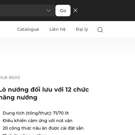
Go
Catalogue
Liên hệ
Đại lý
HLB 8600
Lò nướng đối lưu với 12 chức
năng nướng
Dung tích (tổng/thực): 71/70 lít
Điều khiển cảm ứng với nút vặn
20 công thức nấu ăn được cài đặt sẵn