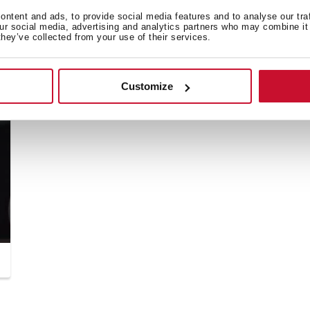
ntent and ads, to provide social media features and to analyse our tra
our social media, advertising and analytics partners who may combine it 
LÒ NƯỚNG - CÁCH SỬ DỤNG
they’ve collected from your use of their services.
CHỨC NĂNG VỆ SINH BẰNG HƠI
NƯỚC HYDROCLEAN
Customize