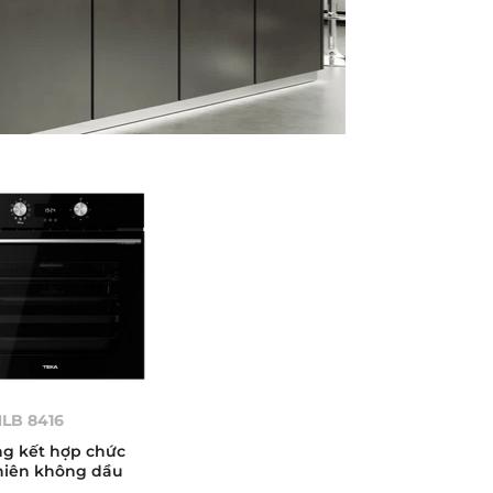
HLB 8416
g kết hợp chức
hiên không dầu