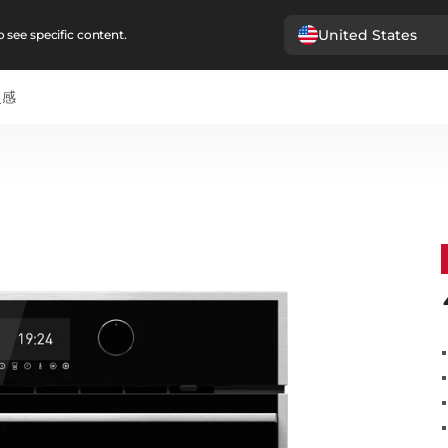
United States
 see specific content.
灵感