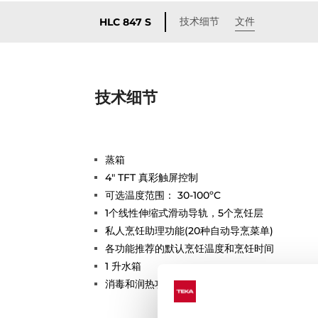
技术细节
文件
HLC 847 S
技术细节
蒸箱
4" TFT 真彩触屏控制
可选温度范围： 30-100ºC
1个线性伸缩式滑动导轨，5个烹饪层
私人烹饪助理功能(20种自动导烹菜单)
各功能推荐的默认烹饪温度和烹饪时间
1 升水箱
消毒和润热功能