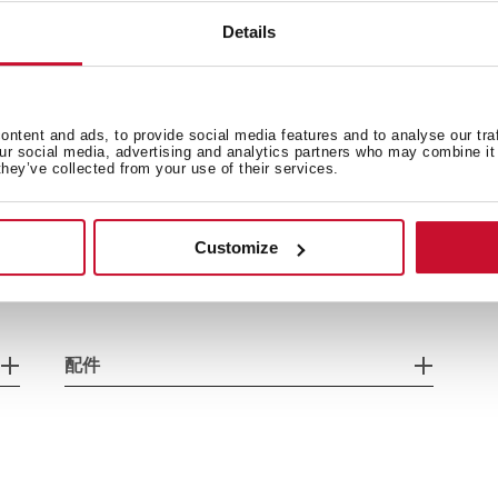
Details
ntent and ads, to provide social media features and to analyse our tra
our social media, advertising and analytics partners who may combine it 
they’ve collected from your use of their services.
外形尺寸
产
Customize
电气参数
安
配件