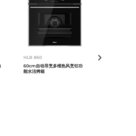
HLB 860
HLB 840
功
60cm自动导烹多维热风烹饪功
60cm多维热
能水洁烤箱
箱