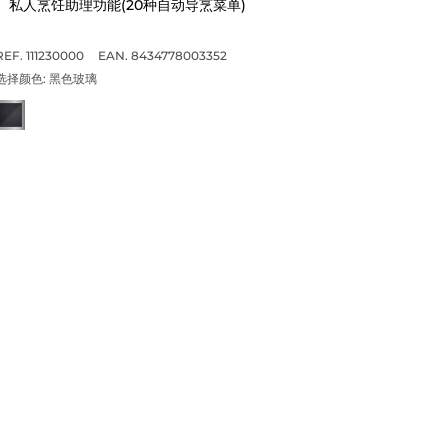
私人烹饪助理功能(20种自动导烹菜单)
REF. 111230000
EAN. 8434778003352
选择颜色:
黑色玻璃