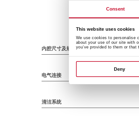
Consent
This website uses cookies
We use cookies to personalise co
about your use of our site with 
you’ve provided to them or that 
内腔尺寸及规格
Deny
电气连接
清洁系统