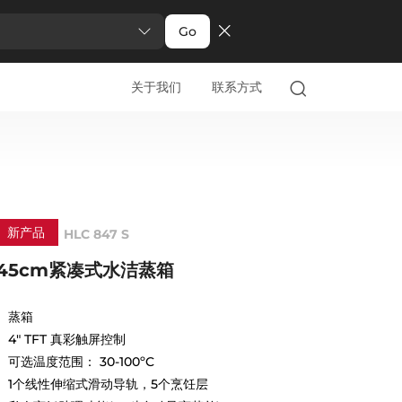
Go
关于我们
联系方式
新产品
HLC 847 S
45cm紧凑式水洁蒸箱
蒸箱
4" TFT 真彩触屏控制
可选温度范围： 30-100ºC
1个线性伸缩式滑动导轨，5个烹饪层