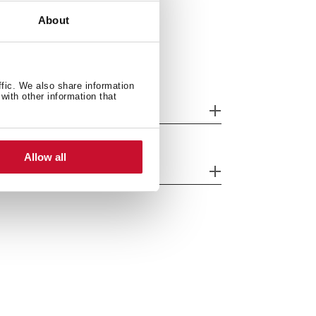
About
ffic. We also share information
with other information that
品一般信息
Allow all
全