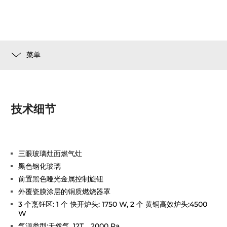
菜单
技术细节
三眼玻璃灶面燃气灶
黑色钢化玻璃
前置黑色哑光金属控制旋钮
外覆瓷膜涂层的铜质燃烧器罩
3 个烹饪区: 1 个 快开炉头: 1750 W, 2 个 黄铜高效炉头:4500
W
气源类型:天然气_12T，2000 Pa