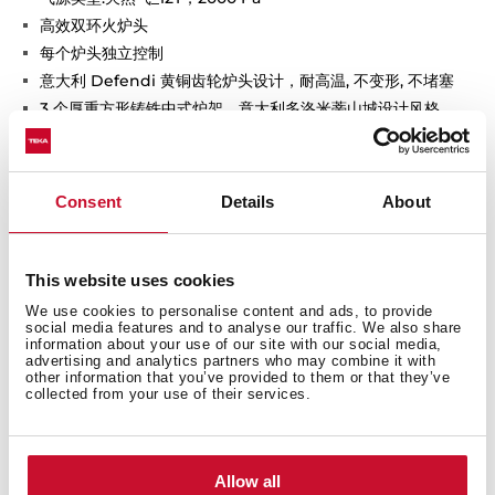
高效双环火炉头
每个炉头独立控制
意大利 Defendi 黄铜齿轮炉头设计，耐高温, 不变形, 不堵塞
3 个厚重方形铸铁中式炉架，意大利多洛米蒂山城设计风格
自动点火装置(AI)
自动熄火保护(AL)
通电点火，绿色环保
Consent
Details
About
This website uses cookies
We use cookies to personalise content and ads, to provide
外形尺寸
social media features and to analyse our traffic. We also share
information about your use of our site with our social media,
advertising and analytics partners who may combine it with
other information that you’ve provided to them or that they’ve
collected from your use of their services.
Allow all