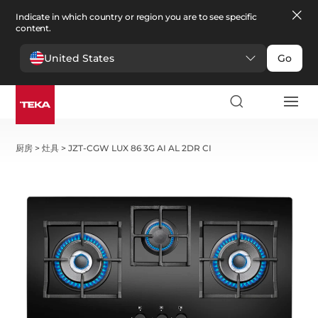
Indicate in which country or region you are to see specific
content.
United States
Go
厨房
>
灶具
>
JZT-CGW LUX 86 3G AI AL 2DR CI