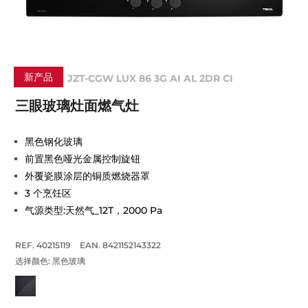
新产品
JZT-CGW LUX 86 3G AI AL 2DR CI
三眼玻璃灶面燃气灶
黑色钢化玻璃
前置黑色哑光金属控制旋钮
外覆瓷膜涂层的铜质燃烧器罩
3 个烹饪区
气源类型:天然气_12T，2000 Pa
REF. 40215119
EAN. 8421152143322
选择颜色:
黑色玻璃