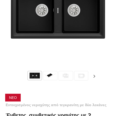
ΝΈΟ
Εντοιχισμένος νεροχύτης από τεγκρανίτη με δύο λεκάνες
Ένθετος, συνθετικός γρανίτης με 2