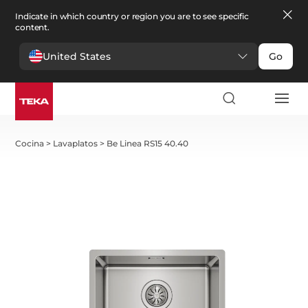
Indicate in which country or region you are to see specific
content.
United States
Go
Cocina
>
Lavaplatos
>
Be Linea RS15 40.40