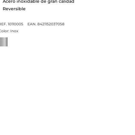
Acero inoxidable de gran calidad
Reversible
REF. 10110005
EAN. 8421152037058
Color:
Inox