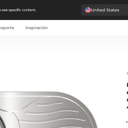
United States
 see specific content.
Soporte
Inspiración