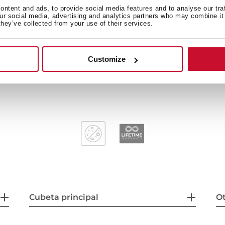
ntent and ads, to provide social media features and to analyse our tra
our social media, advertising and analytics partners who may combine it 
they’ve collected from your use of their services.
160 mm deep bowl
Customize
45 cm base unit
Cubeta principal
Ot