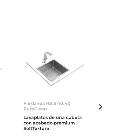
FlexLinea RS15 40.40
Be Linea RS15
PureClean
Lavaplatos b
Lavaplatos de una cubeta
con cubeta de
con acabado premium
SilentSmart
SoftTexture