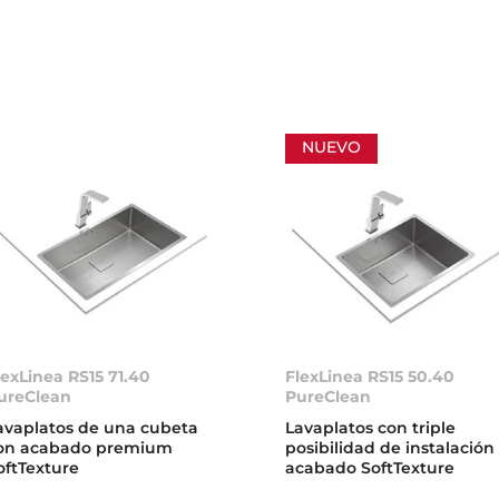
NUEVO
lexLinea RS15 71.40
FlexLinea RS15 50.40
ureClean
PureClean
avaplatos de una cubeta
Lavaplatos con triple
on acabado premium
posibilidad de instalación
oftTexture
acabado SoftTexture