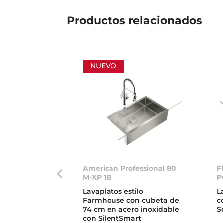
Productos
relacionados
NUEVO
American Professional 80
F
M-XP 1B
P
Lavaplatos estilo
L
Farmhouse con cubeta de
c
74 cm en acero inoxidable
S
con SilentSmart