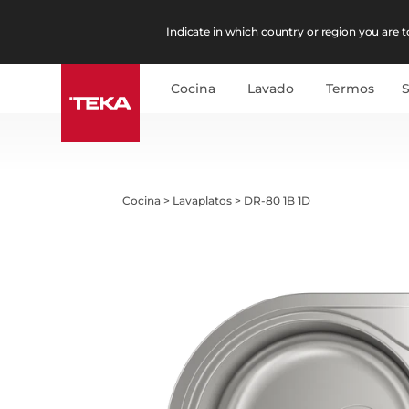
Indicate in which country or region you are to
Cocina
Lavado
Termos
Cocina
>
Lavaplatos
>
DR-80 1B 1D