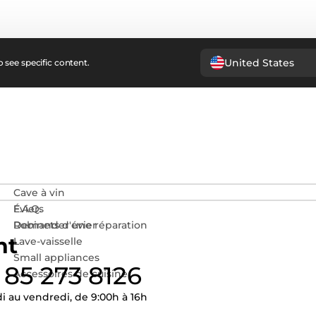
United States
 see specific content.
Cave à vin
Éviers
F.A.Q.
Robinets d'évier
Demander une réparation
nt
Lave-vaisselle
Small appliances
 85 273 8126
Accessoires de cuisine
i au vendredi, de 9:00h à 16h