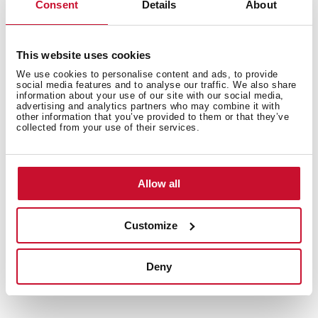
Consent
Details
About
This website uses cookies
Instructions d'installation
We use cookies to personalise content and ads, to provide
social media features and to analyse our traffic. We also share
Guide d'entretien et de nettoyage
information about your use of our site with our social media,
advertising and analytics partners who may combine it with
other information that you’ve provided to them or that they’ve
Fiche produit
collected from your use of their services.
Dessin technique
Schéma d'installation sous plan
Allow all
Dessin de l'installation affleurante
Customize
Dessin de l'installation supérieure
Images haute résolution
Deny
3D