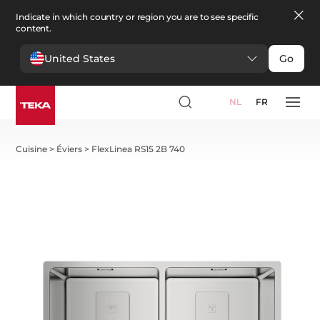
Indicate in which country or region you are to see specific
content.
United States
Go
NL
FR
Cuisine
>
Éviers
>
FlexLinea RS15 2B 740