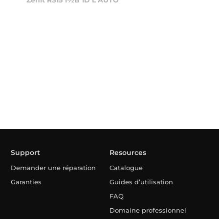
Zenit RS15 1½B 1D L AUTO
Support
Resources
Demander une réparation
Catalogue
Garanties
Guides d’utilisation
FAQ
Domaine professionnel