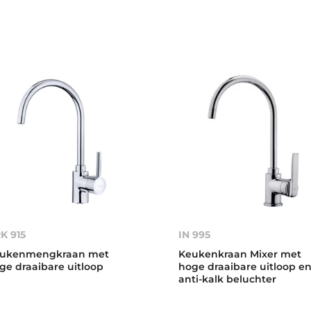
K 915
IN 995
ukenmengkraan met
Keukenkraan Mixer met
ge draaibare uitloop
hoge draaibare uitloop e
anti-kalk beluchter