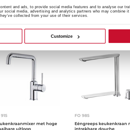
ngreeps Keukenkraan met
Eéngreeps keukenkraan 
ntent and ads, to provide social media features and to analyse our tra
ttrekbare douche
uittrekbare douche
our social media, advertising and analytics partners who may combine it 
they’ve collected from your use of their services.
Customize
 915
FO 985
ukenkraanmixer met hoge
Eéngreeps keukenkraan 
aaibare uitloop
intrekbare douche