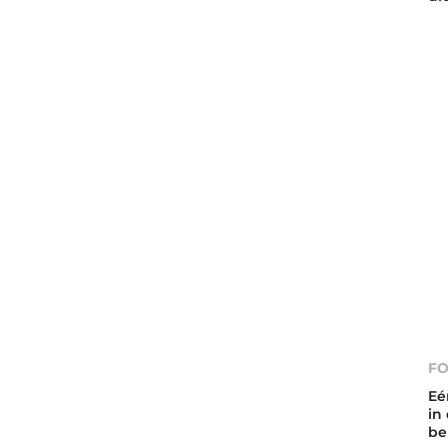
FO
Eé
in
be