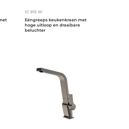
IC 915 W
met
Eéngreeps keukenkraan met
e
hoge uitloop en draaibare
beluchter