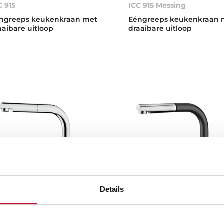
C 915
ICC 915 Messing
ngreeps keukenkraan met
Eéngreeps keukenkraan 
aaibare uitloop
draaibare uitloop
Details
K 938
ARK 938 N