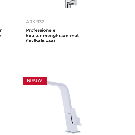
ARK 937
an
Professionele
e
keukenmengkraan met
flexibele veer
NIEUW