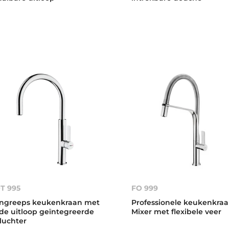
T 995
FO 999
ngreeps keukenkraan met
Professionele keukenkra
 de uitloop geïntegreerde
Mixer met flexibele veer
luchter