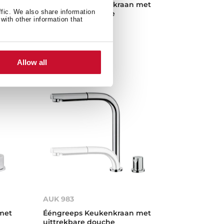
met
Eéngreeps Keukenkraan met
ffic. We also share information
uittrekbare douche
with other information that
Allow all
AUK 983
met
Ééngreeps Keukenkraan met
uittrekbare douche