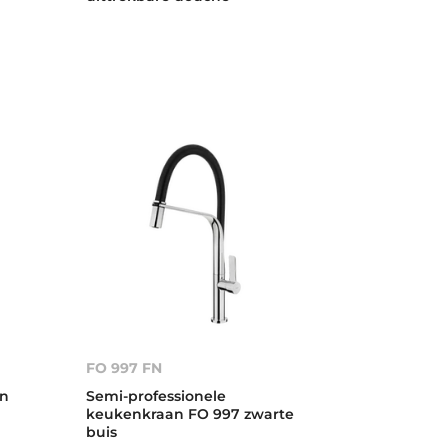
FO 997 FN
an
Semi-professionele
keukenkraan FO 997 zwarte
buis