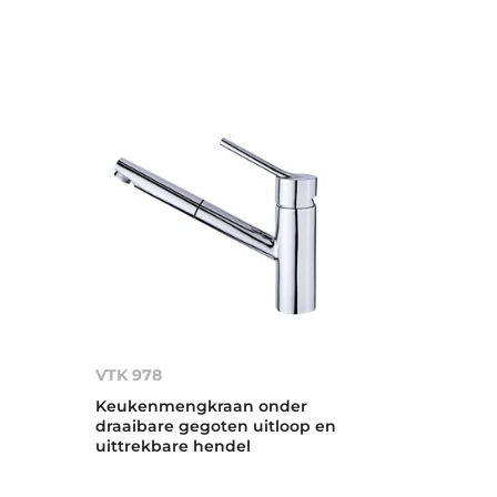
VTK 978
Keukenmengkraan onder
n
draaibare gegoten uitloop en
uittrekbare hendel