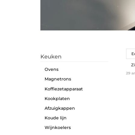
E
Keuken
Z
Ovens
29
ar
Magnetrons
Koffiezetapparaat
Kookplaten
Afzuigkappen
Koude lijn
Wijnkoelers