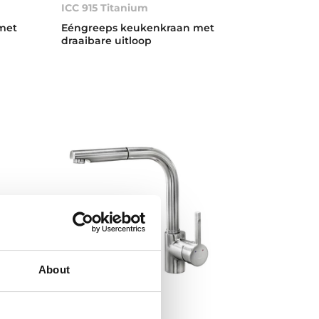
ICC 915 Titanium
met
Eéngreeps keukenkraan met
draaibare uitloop
About
ARK 938I