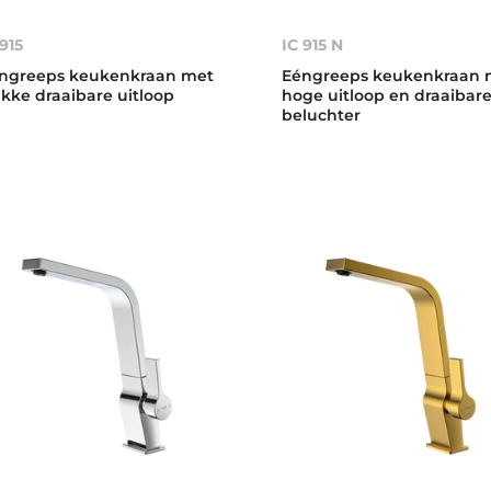
 915
IC 915 N
ngreeps keukenkraan met
Eéngreeps keukenkraan 
akke draaibare uitloop
hoge uitloop en draaibar
beluchter