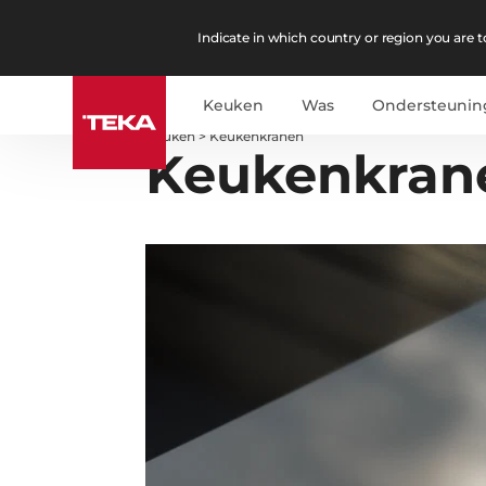
Indicate in which country or region you are to
Keuken
Was
Ondersteunin
Keuken
>
Keukenkranen
Keukenkran