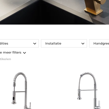
dities
Installatie
Handgre
ie meer filters
tikelen