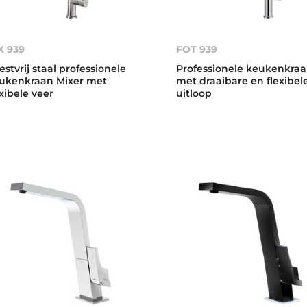
X 939
FOT 939
estvrij staal professionele
Professionele keukenkra
ukenkraan Mixer met
met draaibare en flexibel
exibele veer
uitloop