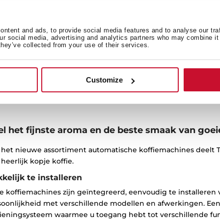
C 855 GM
CLC 855 GM
bouw koffiezetapparaat
Inbouw koffiezetapparaat
t 30 programma's en 15
met 30 programma's en 1
ntent and ads, to provide social media features and to analyse our tra
r druk
bar druk
our social media, advertising and analytics partners who may combine it 
they’ve collected from your use of their services.
Customize
l het fijnste aroma en de beste smaak van goeie
 het nieuwe assortiment automatische koffiemachines deelt
heerlijk kopje koffie.
kelijk te installeren
 koffiemachines zijn geïntegreerd, eenvoudig te installeren 
soonlijkheid met verschillende modellen en afwerkingen. Eenv
ieningsysteem waarmee u toegang hebt tot verschillende fun