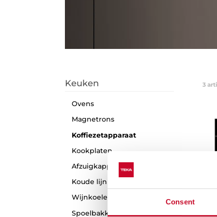
Keuken
3
art
Ovens
Magnetrons
Koffiezetapparaat
Kookplaten
Afzuigkappen
Koude lijn
Wijnkoelers
Consent
Spoelbakken