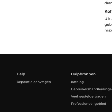
dra
Kof
U ku
gebr
maxi
Help
Hulpbronnen
Reparatie aanvragen
Katalog
Gebruikershandleiding
Veel gestelde vragen
Professioneel gebied