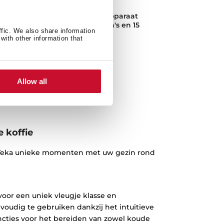
CLC 855 GM
Inbouw koffiezetapparaat
5
met 30 programma's en 15
ffic. We also share information
bar druk
with other information that
Allow all
 koffie
 Teka unieke momenten met uw gezin rond
voor een uniek vleugje klasse en
oudig te gebruiken dankzij het intuïtieve
cties voor het bereiden van zowel koude