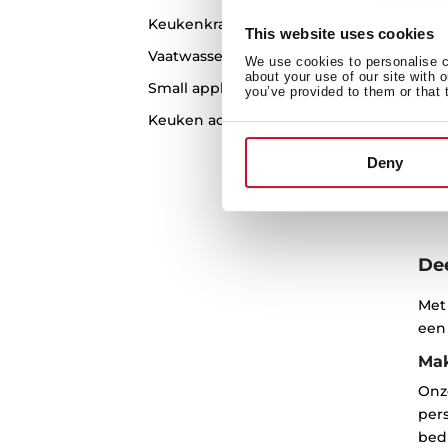
CL
Keukenkranen
In
This website uses cookies
me
Vaatwassers
We use cookies to personalise co
ba
about your use of our site with 
Small appliances
you’ve provided to them or that 
Keuken accessoires
Deny
Dee
Met
een 
Mak
Onze
per
bed