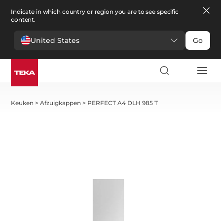
Indicate in which country or region you are to see specific
content.
United States
Go
Keuken
>
Afzuigkappen
>
PERFECT A4 DLH 985 T