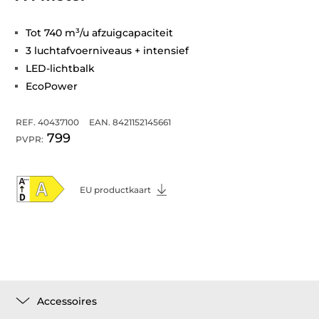
Tot 740 m³/u afzuigcapaciteit
3 luchtafvoerniveaus + intensief
LED-lichtbalk
EcoPower
REF. 40437100
EAN. 8421152145661
799
PVPR:
EU productkaart
Accessoires