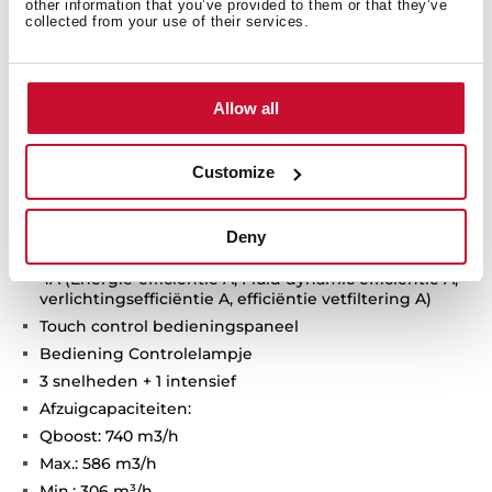
other information that you’ve provided to them or that they’ve
collected from your use of their services.
Technische details
Allow all
Customize
Ultraslanke decoratieve kap
EcoPower motor
Deny
Energie-efficiëntieklasse: A
4A (Energie-efficiëntie A, Fluid dynamic efficiëntie A,
verlichtingsefficiëntie A, efficiëntie vetfiltering A)
Touch control bedieningspaneel
Bediening Controlelampje
3 snelheden + 1 intensief
Afzuigcapaciteiten:
Qboost: 740 m3/h
Max.: 586 m3/h
Min.: 306 m³/h