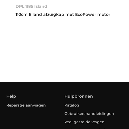
DPL 1185 Island
110cm Eiland afzuigkap met EcoPower motor
Help
Hulpbronnen
Reparatie aanvragen
Katalog
Gebruikershandleidingen
Veel gestelde vragen