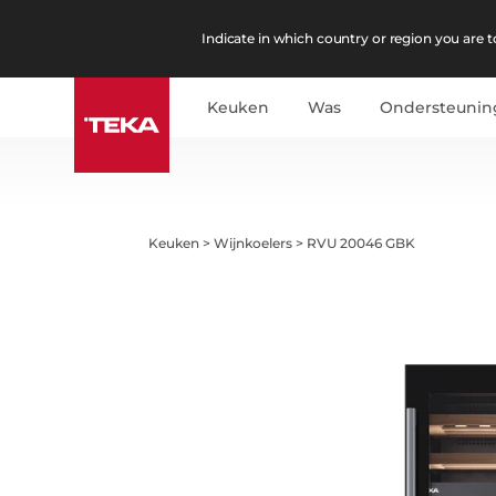
Indicate in which country or region you are to
Keuken
Was
Ondersteunin
Keuken
>
Wijnkoelers
>
RVU 20046 GBK