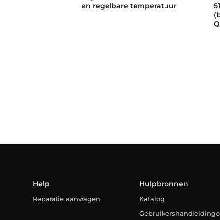
en regelbare temperatuur
5
(
Q
Help
Hulpbronnen
Reparatie aanvragen
Katalog
Gebruikershandleiding