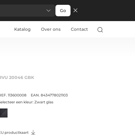
Go
Katalog
Over ons
Contact
RVU 20046 GBK
REF. 113600008
EAN. 8434778021103
Selecteer een kleur:
Zwart glas
EU productkaart