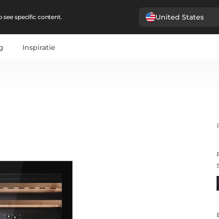
United States
 see specific content.
g
Inspiratie