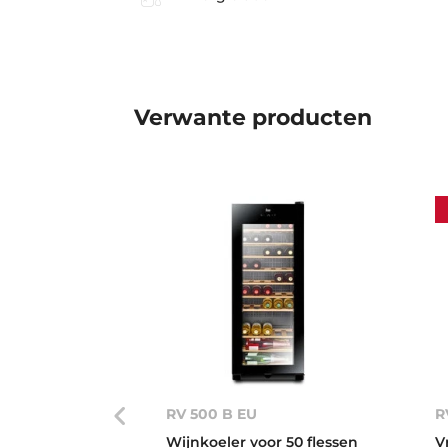
Verwante producten
RV 500 B EU
R
Wijnkoeler voor 50 flessen
V