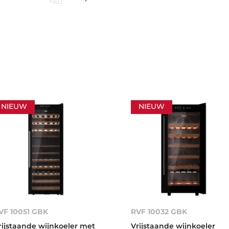
NIEUW
NIEUW
VF 10051 GBK
RVF 10032 GBK
rijstaande wijnkoeler met
Vrijstaande wijnkoeler