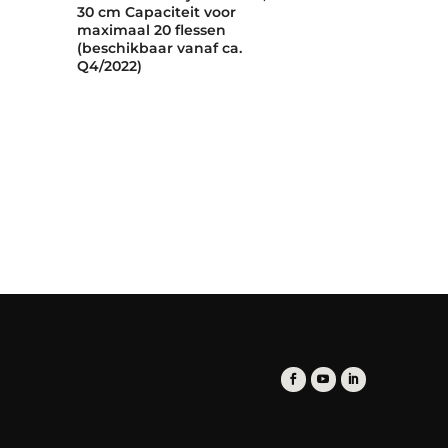
30 cm Capaciteit voor
15 cm capacit
maximaal 20 flessen
maximaal 8 f
(beschikbaar vanaf ca.
(beschikbaar 
Q4/2022)
Q4/2022)