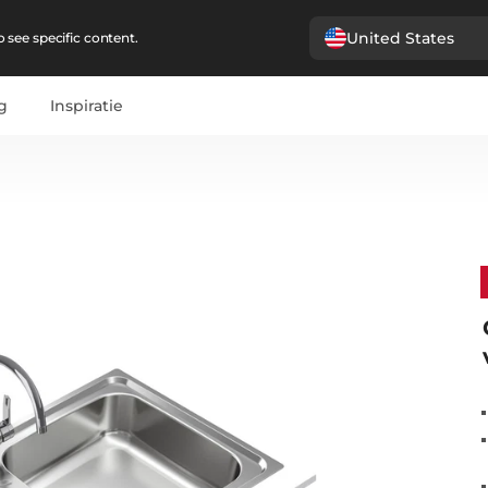
United States
 see specific content.
g
Inspiratie