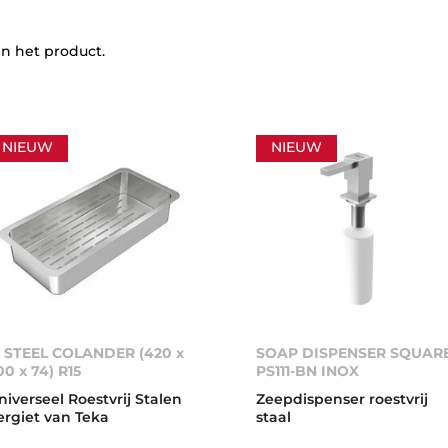
in het product.
NIEUW
NIEUW
. STEEL COLANDER (420 x
SOAP DISPENSER SQUAR
00 x 74) R15
PS111-BN INOX
niverseel Roestvrij Stalen
Zeepdispenser roestvrij
ergiet van Teka
staal