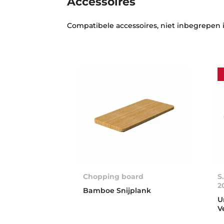
Accessoires
Compatibele accessoires, niet inbegrepen 
Chopping board
S
2
Bamboe Snijplank
U
V