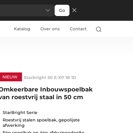
Go
Katalog
Over ons
Contact
NIEUW
Starbright 50 E-XP 1B 1D
Omkeerbare Inbouwspoelbak
van roestvrij staal in 50 cm
StarBright Serie
Roestvrij stalen spoelbak, gepolijste
afwerking
Eén spoelbak en één afdruipgedeelte,