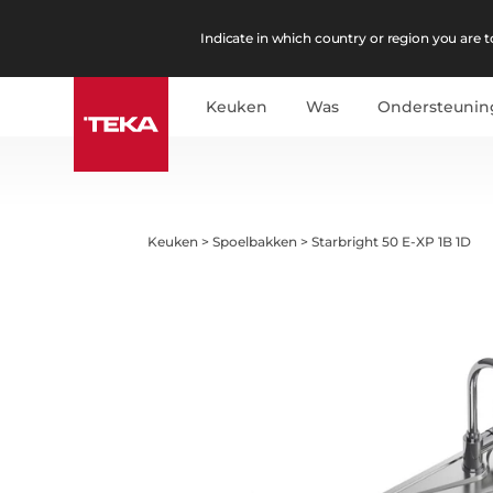
Indicate in which country or region you are to
Keuken
Was
Ondersteunin
Keuken
>
Spoelbakken
>
Starbright 50 E-XP 1B 1D