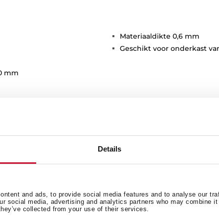
Materiaaldikte 0,6 mm
Geschikt voor onderkast va
70 mm
Details
Hoofd Kom
An
ntent and ads, to provide social media features and to analyse our tra
our social media, advertising and analytics partners who may combine it 
they’ve collected from your use of their services.
Spoelbak Lay-out
Ac