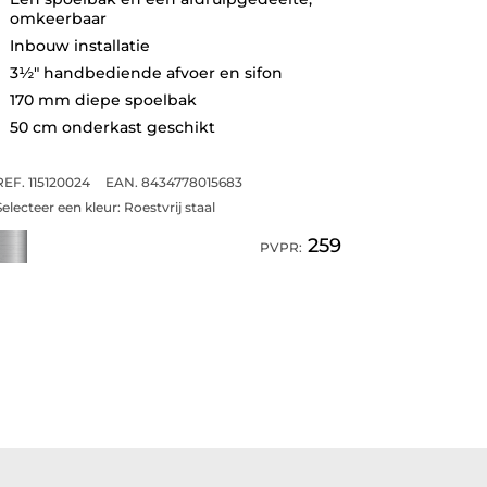
omkeerbaar
Inbouw installatie
3½" handbediende afvoer en sifon
170 mm diepe spoelbak
50 cm onderkast geschikt
REF. 115120024
EAN. 8434778015683
Selecteer een kleur:
Roestvrij staal
259
PVPR: