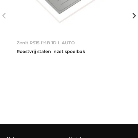
Zenit RS15 1½B 1D L AUTO
Roestvrij stalen inzet spoelbak