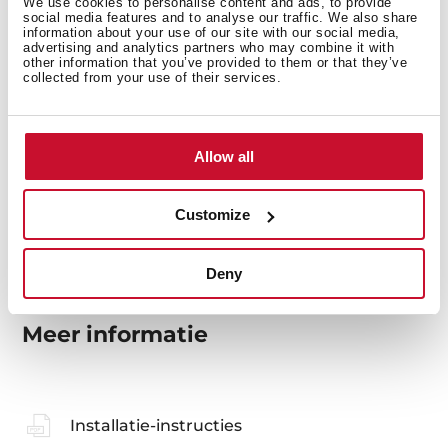
We use cookies to personalise content and ads, to provide
social media features and to analyse our traffic. We also share
information about your use of our site with our social media,
advertising and analytics partners who may combine it with
other information that you’ve provided to them or that they’ve
Spoelbak Lay-out
collected from your use of their services.
Allow all
Accessoires
Customize
Deny
Meer informatie
Installatie-instructies