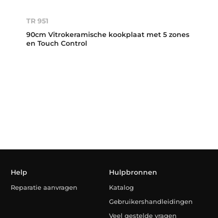
TR 951
90cm Vitrokeramische kookplaat met 5 zones
en Touch Control
Help
Hulpbronnen
Reparatie aanvragen
Katalog
Gebruikershandleidingen
Veel gestelde vragen