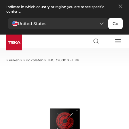
Indicate in which country or region you are to see specific
content.
United States
Go
Keuken
>
Kookplaten
>
TBC 32000 XFL BK