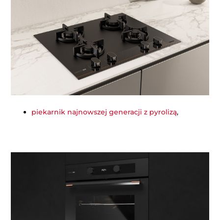
piekarnik najnowszej generacji z pyrolizą
,