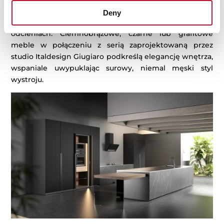
Nowa linia G1 doskonale komponuje się z zabudową
Deny
kuchni zarówno w jasnych, jak i ciemniejszych
odcieniach. Ciemnobrązowe, czarne lub grafitowe
meble w połączeniu z serią zaprojektowaną przez
studio Italdesign Giugiaro podkreślą elegancję wnętrza,
wspaniale uwypuklając surowy, niemal męski styl
wystroju.