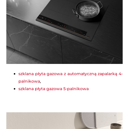
szklana płyta gazowa z automatyczną zapalarką 4-
palnikowa
,
szklana płyta gazowa 5-palnikowa