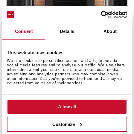
Eleganckie wykończenia Infinity | G1
Consent
Details
About
Każdy z produktów wchodzących w skład linii Infinity |
G1 posiada wykończenia z czarnego, matowego szkła.
Takie elementy wzornicze znaleźć można na przykład w
This website uses cookies
branży motoryzacyjnej, modowej czy elektronicznej.
Matowa powierzchnia sprawia, że czerń staje się
We use cookies to personalise content and ads, to provide
social media features and to analyse our traffic. We also share
„cieplejsza” w odbiorze, nadaje przedmiotom bardziej
information about your use of our site with our social media,
przystępny, przytulny wygląd. Zestawiając matową
advertising and analytics partners who may combine it with
other information that you’ve provided to them or that they’ve
czerń szkła z miedzianymi elementami wykończenia
collected from your use of their services.
zyskujemy efekt niemal biżuteryjny. Każde urządzenie
jest przemyślane wizualnie i stanowi ozdobę kuchni,
którą chcemy wszystkim zaprezentować w pełnej
Allow all
okazałości.
Infinity | G1 – doskonałe dopasowanie
Customize
do Twojej kuchni