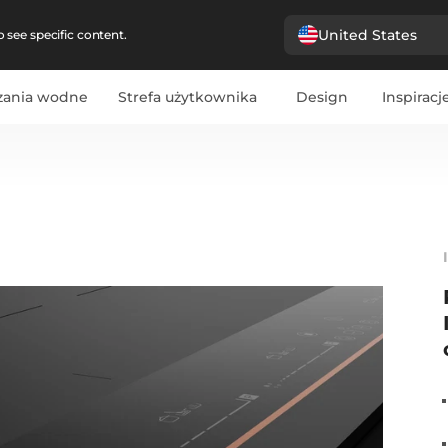
United States
 see specific content.
zania wodne
Strefa użytkownika
Design
Inspiracj