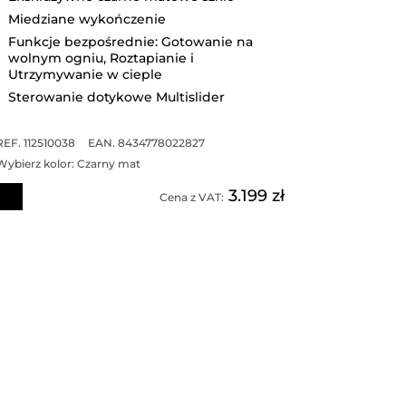
Miedziane wykończenie
Funkcje bezpośrednie: Gotowanie na
wolnym ogniu, Roztapianie i
Utrzymywanie w cieple
Sterowanie dotykowe Multislider
REF. 112510038
EAN. 8434778022827
Wybierz kolor:
Czarny mat
3.199 zł
Cena z VAT: