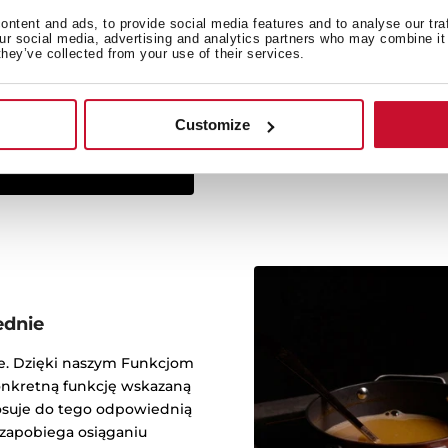
ntent and ads, to provide social media features and to analyse our tra
Linia Infinity G1 został
our social media, advertising and analytics partners who may combine it 
studio Italdesign Giugiar
they’ve collected from your use of their services.
za stworzenie jednych z
w historii. Studio pracował
Customize
ednie
te. Dzięki naszym Funkcjom
onkretną funkcję wskazaną
tosuje do tego odpowiednią
 zapobiega osiąganiu