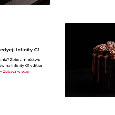
dycji Infinity G1
wania? Zbierz mnóstwo
w na Infinity G1 edition.
+ Zobacz więcej