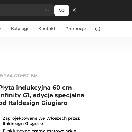
Go
e
Katalogi
Kontakt
Promocje
IBF 64-G1 MSP BM
Płyta indukcyjna 60 cm
Infinity G1, edycja specjalna
od Italdesign Giugiaro
Zaprojektowana we Włoszech przez
Italdesign Giugiaro
Ekskluzywne czarne matowe szkło