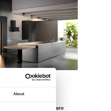
About
e przez Italdesign Giugiaro