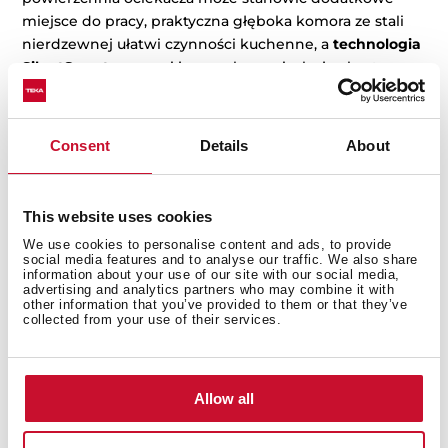
miejsce do pracy, praktyczna głęboka komora ze stali
nierdzewnej ułatwi czynności kuchenne, a
technologia
SilentSmart
zapewni jeszcze lepszą izolację akustyczną.
Zlewozmywak
ZENIT
to kuchenna strefa dowodzenia,
który wraz z oferowanymi do nich akcesoriami pozwolą
Consent
Details
About
utworzyć w kuchni profesjonalną strefę
przygotowywania posiłków. Dzięki wkładowi sitowemu,
bambusowej desce do krojenia dopasowanej do
This website uses cookies
zlewozmywaka oraz praktycznemu zestawowi
pojemników ceramicznych uzyskuje się więcej miejsca
We use cookies to personalise content and ads, to provide
social media features and to analyse our traffic. We also share
do prac kuchennych.
information about your use of our site with our social media,
advertising and analytics partners who may combine it with
FLEXLINEA
to seria zlewozmywaków wykończona
other information that you’ve provided to them or that they’ve
collected from your use of their services.
niezwykle płaską krawędzią, dzięki czemu, oprócz
tradycyjnego montażu, możliwe jest zastosowanie
montażu na równi z blatem lub montażu
podwieszanego. Jednak nawet przy klasycznym
Allow all
montażu zlewozmywaka można uzyskać efekt
płynnego połączenia z powierzchnią blatu. Dzięki