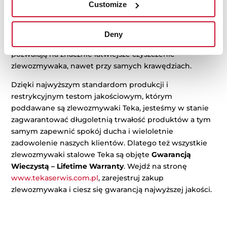
Customize
takiemu rozwiązaniu można wbudować zlewozmywak
w klasyczny kuchenny blat i uzyskać wyjątkowo
eleganckie wykończenie. Delikatnie zaokrąglonymi
Deny
krawędzie w komorach o promieniu kąta 15 mm
pozwalają na znacznie łatwiejsze czyszczenie
zlewozmywaka, nawet przy samych krawędziach.
Dzięki najwyższym standardom produkcji i
restrykcyjnym testom jakościowym, którym
poddawane są zlewozmywaki Teka, jesteśmy w stanie
zagwarantować długoletnią trwałość produktów a tym
samym zapewnić spokój ducha i wieloletnie
zadowolenie naszych klientów. Dlatego też wszystkie
zlewozmywaki stalowe Teka są objęte
Gwarancją
Wieczystą – Lifetime Warranty
. Wejdź na stronę
www.tekaserwis.com.pl
, zarejestruj zakup
zlewozmywaka i ciesz się gwarancją najwyższej jakości.