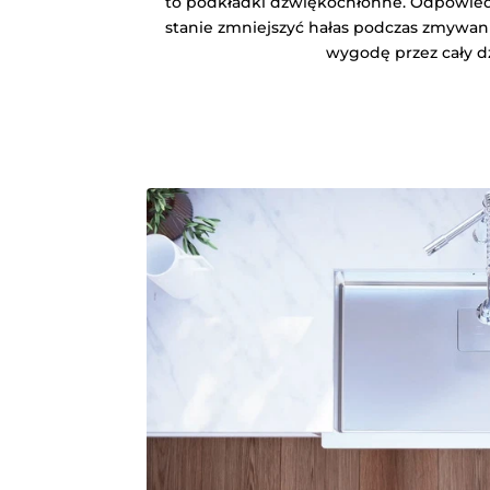
to podkładki dźwiękochłonne. Odpowied
stanie zmniejszyć hałas podczas zmywani
wygodę przez cały d