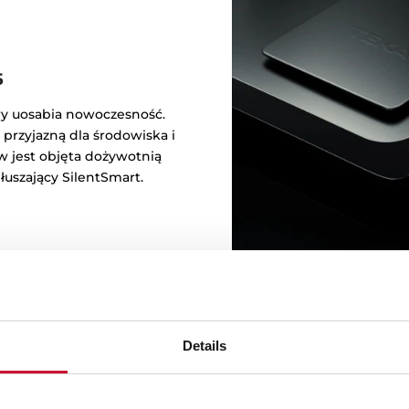
5
ry uosabia nowoczesność.
przyjazną dla środowiska i
 jest objęta dożywotnią
uszający SilentSmart.
Details