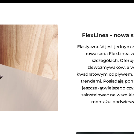
FlexLinea - nowa s
Elastyczność jest jednym 
nowa seria FlexLinea 
szczegółach. Oferu
zlewozmywaków, a ws
kwadratowym odpływem, a
trendami. Posiadają pon
jeszcze łątwiejszego cz
zainstalować na wszelkie
montażu: podwiesza