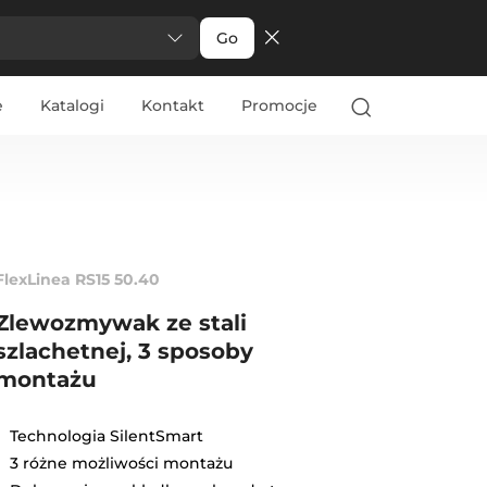
Go
e
Katalogi
Kontakt
Promocje
FlexLinea RS15 50.40
Zlewozmywak ze stali
szlachetnej, 3 sposoby
montażu
Technologia SilentSmart
3 różne możliwości montażu