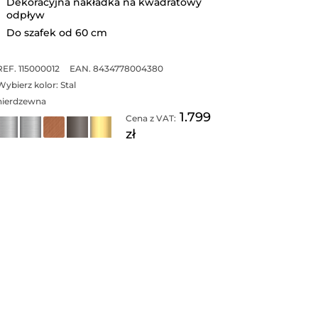
Dekoracyjna nakładka na kwadratowy
odpływ
Do szafek od 60 cm
REF. 115000012
EAN. 8434778004380
Wybierz kolor:
Stal
nierdzewna
1.799
Cena z VAT:
zł