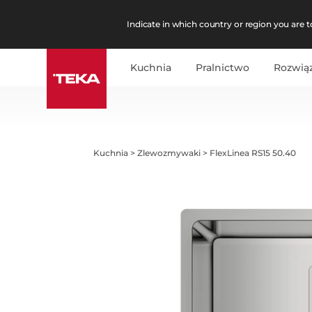
Indicate in which country or region you are to
Kuchnia
Pralnictwo
Rozwią
Kuchnia
>
Zlewozmywaki
>
FlexLinea RS15 50.40