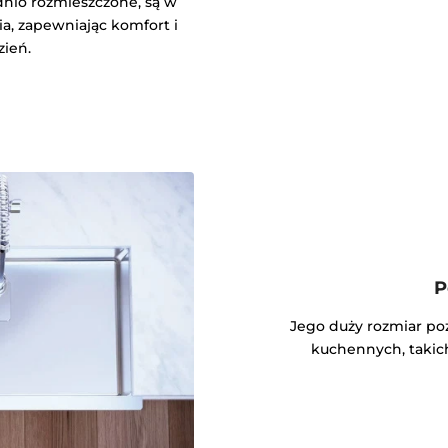
nio rozmieszczone, są w
a, zapewniając komfort i
zień.
P
Jego duży rozmiar po
kuchennych, takich