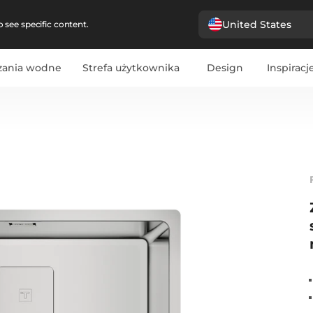
United States
 see specific content.
zania wodne
Strefa użytkownika
Design
Inspiracj