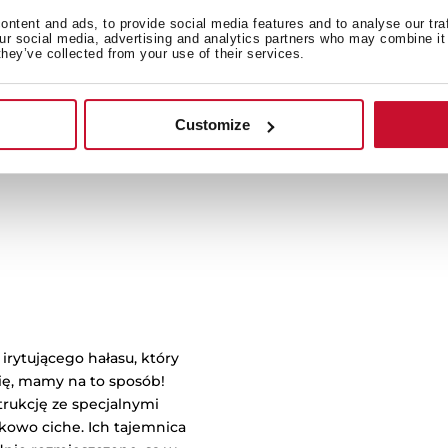
Wiele 
ntent and ads, to provide social media features and to analyse our tra
our social media, advertising and analytics partners who may combine it 
they’ve collected from your use of their services.
Trzy rodzaje montażu p
Customize
irytującego hałasu, który
ię, mamy na to sposób!
rukcję ze specjalnymi
tkowo ciche. Ich tajemnica