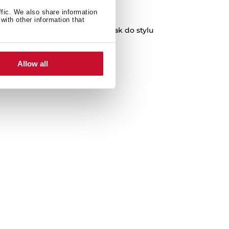
możliwości montażu
ffic. We also share information
with other information that
ozwalają dopasować zlewozmywak do stylu
Twojej kuchni.
Allow all