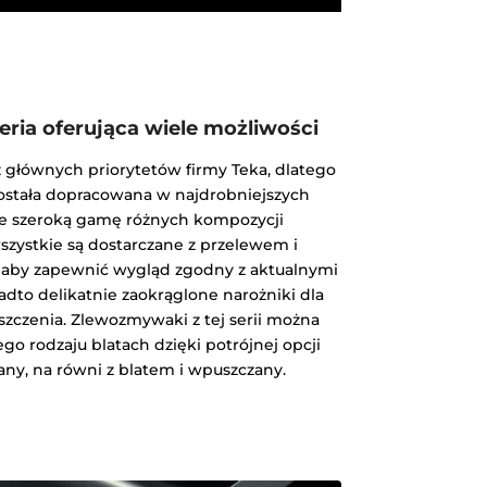
eria oferująca wiele możliwości
z głównych priorytetów firmy Teka, dlatego
została dopracowana w najdrobniejszych
je szeroką gamę różnych kompozycji
zystkie są dostarczane z przelewem i
by zapewnić wygląd zgodny z aktualnymi
adto delikatnie zaokrąglone narożniki dla
yszczenia. Zlewozmywaki z tej serii można
go rodzaju blatach dzięki potrójnej opcji
ny, na równi z blatem i wpuszczany.