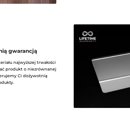
ią gwarancją
iału najwyższej trwałości
ać produkt o niezrównanej
ferujemy Ci dożywotnią
odukty.