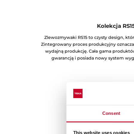
Kolekcja RS1
Zlewozmywaki RS15 to czysty design, któ
Zintegrowany proces produkcyjny oznacza 
wydajną produkcję. Cała gama produktów
gwarancją i posiada nowy system wygł
Consent
This website uses cookies