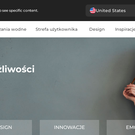
United States
 see specific content.
zania wodne
Strefa użytkownika
Design
Inspiracj
liwości
SIGN
INNOWACJE
EM