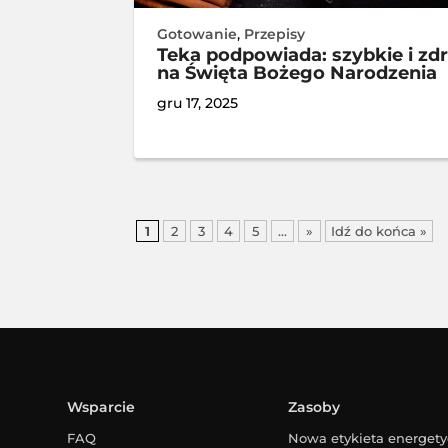
Gotowanie
,
Przepisy
Teka podpowiada: szybkie i zd
na Święta Bożego Narodzenia
gru 17, 2025
1
2
3
4
5
...
»
Idź do końca »
Wsparcie
Zasoby
FAQ
Nowa etykieta energet