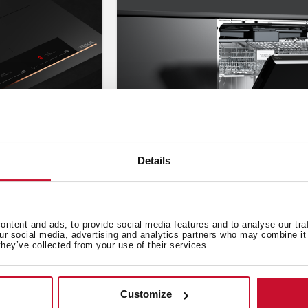
Details
Porady
,
Ciekawostki
,
TEKA wyjaśni
ntent and ads, to provide social media features and to analyse our tra
ania? Nasz
Ranking zmywarek 2026 – k
our social media, advertising and analytics partners who may combine it 
they’ve collected from your use of their services.
Twojej kuchni?
lut 4, 2026
Customize