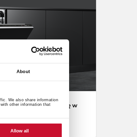
About
a
ffic. We also share information
tóry model sprawdzi się w
with other information that
Allow all