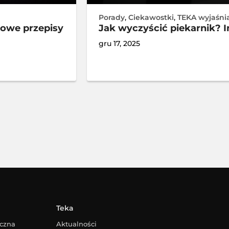
Porady
,
Ciekawostki
,
TEKA wyjaśni
rowe przepisy
Jak wyczyścić piekarnik? I
gru 17, 2025
Teka
yczna
Aktualności