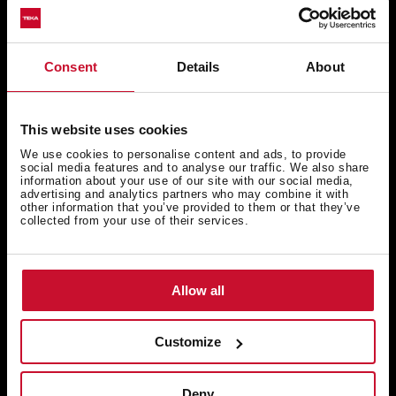
Consent
Details
About
This website uses cookies
We use cookies to personalise content and ads, to provide
social media features and to analyse our traffic. We also share
information about your use of our site with our social media,
advertising and analytics partners who may combine it with
HLB 85-G1 P BM MAESTRO PIZZA 340˚C
other information that you’ve provided to them or that they’ve
collected from your use of their services.
Piekarnik Maestro Pizza z serii Infinity G1, edycja
specjalna od Italdesign Giugiaro
Allow all
Customize
Deny