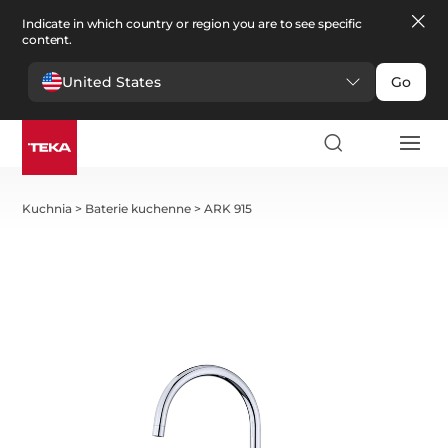
Indicate in which country or region you are to see specific
content.
United States
Go
Kuchnia
>
Baterie kuchenne
>
ARK 915