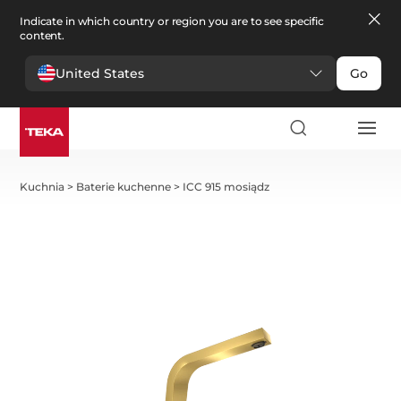
Indicate in which country or region you are to see specific
content.
United States
Go
Kuchnia
>
Baterie kuchenne
>
ICC 915 mosiądz