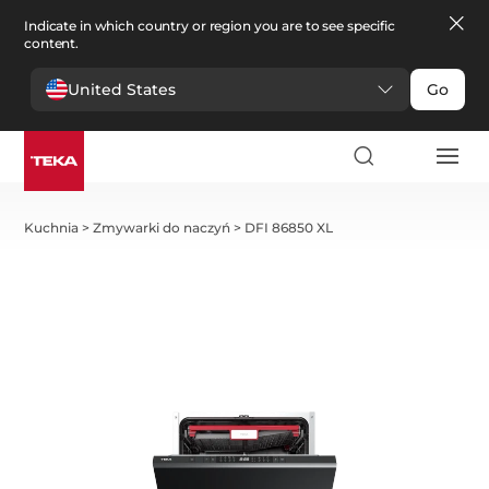
Indicate in which country or region you are to see specific
content.
United States
Go
Kuchnia
>
Zmywarki do naczyń
>
DFI 86850 XL