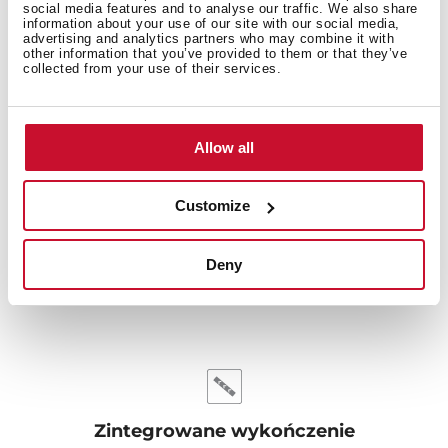
social media features and to analyse our traffic. We also share
dostosowuje idealną temperaturę, aby uzyskać
information about your use of our site with our social media,
doskonałe rezultaty zmywania.
advertising and analytics partners who may combine it with
other information that you’ve provided to them or that they’ve
collected from your use of their services.
Allow all
Customize
Deny
Zintegrowane wykończenie