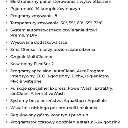
Elektroniczny panel sterowania z wyświetlaczem
Pojemność: 14 kompletów naczyń
Programy zmywania: 8
Temperatury zmywania: 50°, 55°, 60°, 65°, 72°C
System automatycznego otwierania drzwi
PremiumDry
Wysuwana dodatkowa taca
SmartSensor mierzy poziom zabrudzenia
Czujnik MultiCleaner
Kosz dolny FlexiSet 2
Programy specjalne: AutoClean, AutoProgram,
Intensywny, ECO, 1-godzinny, Cichy, Higieniczny,
Mycie wstępne
Funkcje specjalne: Express, PowerWash, ExtraDry,
IonClean, AlternativeWash
Systemy bezpieczeństwa AquaStop i AquaSafe
Wskaźnik niskiego poziomu soli i płukania
Regulowany górny kosz typu push-up
Programator czasowy opóźnienia startu: 1–24 godziny