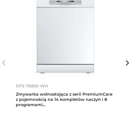
DFS 76850 WH
Zmywarka wolnostojąca z serii PremiumCare
z pojemnością na 14 kompletów naczyń i 8
programami...