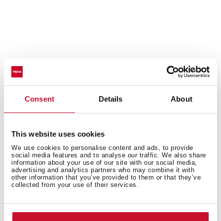
Consent
Details
About
Funkcja Express
This website uses cookies
We use cookies to personalise content and ads, to provide
Funkcja ta odpowiada za regulację ciśnienia wody w
social media features and to analyse our traffic. We also share
information about your use of our site with our social media,
celu szybszego uzyskania doskonałych rezultatów
advertising and analytics partners who may combine it with
zmywania, skracając czas wybranego programu mycia
other information that you’ve provided to them or that they’ve
collected from your use of their services.
nawet o 70%.