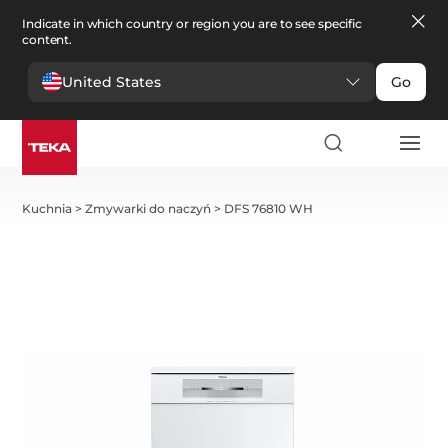
Indicate in which country or region you are to see specific
content.
United States
Go
Kuchnia
>
Zmywarki do naczyń
>
DFS 76810 WH