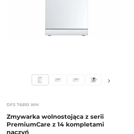
DFS 76810 WH
Zmywarka wolnostojąca z serii
PremiumCare z 14 kompletami
naczyń