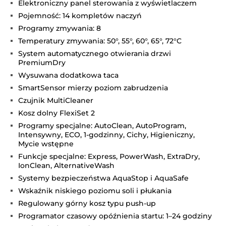
Elektroniczny panel sterowania z wyświetlaczem
Pojemność: 14 kompletów naczyń
Programy zmywania: 8
Temperatury zmywania: 50°, 55°, 60°, 65°, 72°C
System automatycznego otwierania drzwi
PremiumDry
Wysuwana dodatkowa taca
SmartSensor mierzy poziom zabrudzenia
Czujnik MultiCleaner
Kosz dolny FlexiSet 2
Programy specjalne: AutoClean, AutoProgram,
Intensywny, ECO, 1-godzinny, Cichy, Higieniczny,
Mycie wstępne
Funkcje specjalne: Express, PowerWash, ExtraDry,
IonClean, AlternativeWash
Systemy bezpieczeństwa AquaStop i AquaSafe
Wskaźnik niskiego poziomu soli i płukania
Regulowany górny kosz typu push-up
Programator czasowy opóźnienia startu: 1–24 godziny