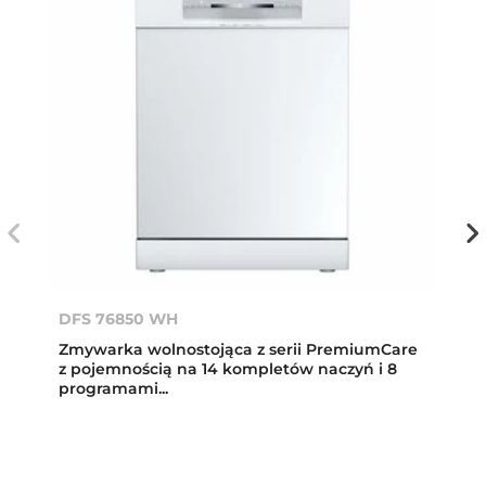
DFS 76850 WH
Zmywarka wolnostojąca z serii PremiumCare
z pojemnością na 14 kompletów naczyń i 8
programami...