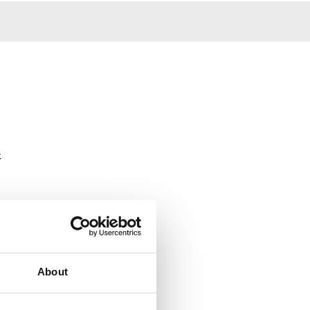
k
About