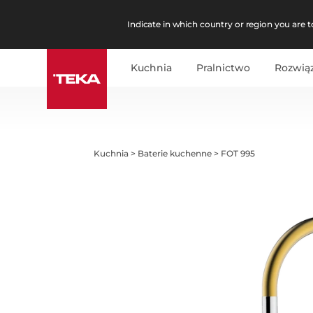
Indicate in which country or region you are to
Kuchnia
Pralnictwo
Rozwią
Kuchnia
>
Baterie kuchenne
>
FOT 995