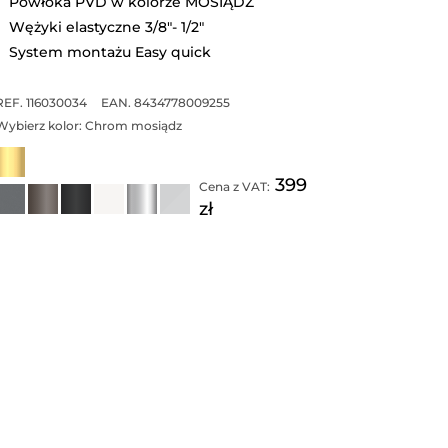
Powłoka PVD w kolorze MOSIĄDZ
Wężyki elastyczne 3/8"- 1/2"
System montażu Easy quick
REF. 116030034
EAN. 8434778009255
Wybierz kolor:
Chrom mosiądz
399
Cena z VAT:
zł