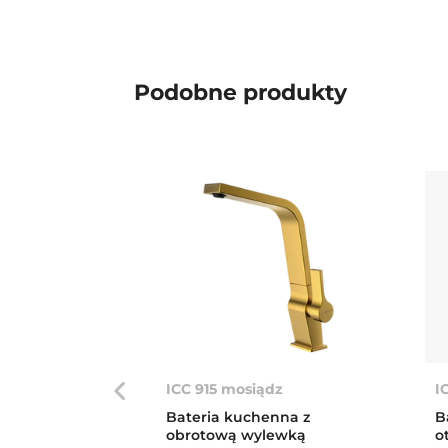
Podobne produkty
ICC 915 mosiądz
I
Bateria kuchenna z
B
obrotową wylewką
o