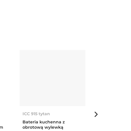
ICC 915 tytan
FlexLinea RS1
Bateria kuchenna z
Zlewozmywak 
em
obrotową wylewką
szlachetnej 