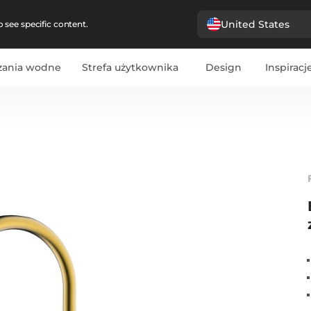
United States
 see specific content.
zania wodne
Strefa użytkownika
Design
Inspiracj