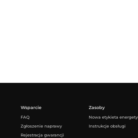
Wsparcie
Zasoby
FAQ
Nowa etykieta energet
Zgłoszenie naprawy
Instrukcje obsługi
Rejestracja gwarancji