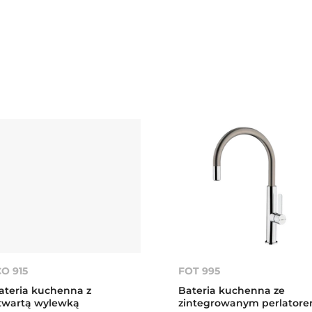
CO 915
FOT 995
ateria kuchenna z
Bateria kuchenna ze
twartą wylewką
zintegrowanym perlator