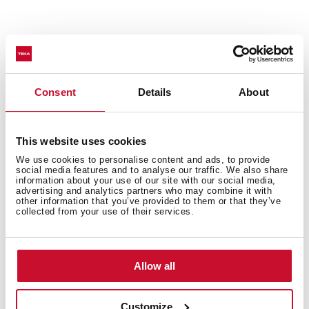
Dwukolorowe wykończenie z detalami w kolorze
szampana
Okap dekoracyjny
Sterowanie dotykowe z wyświetlaczem
Consent
Details
About
Funkcja FreshAir
Wciąganie obwodowe
This website uses cookies
Silnik EcoPower
3 prędkości + 1 intensywna
We use cookies to personalise content and ads, to provide
social media features and to analyse our traffic. We also share
Wydajność wyciągu przy prędkości intensywnej
information about your use of our site with our social media,
(m³/h): 698
advertising and analytics partners who may combine it with
other information that you’ve provided to them or that they’ve
Wydajność wyciągu przy maksymalnej prędkości
collected from your use of their services.
(m³/h): 584
Wydajność wyciągu przy minimalnej prędkości
(m³/h): 307
Allow all
Poziom hałasu przy prędkości intensywnej (dBA): 74
Poziom hałasu przy maksymalnej prędkości (dBA): 72
Poziom hałasu przy minimalnej prędkości (dBA): 61
Customize