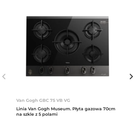
Van Gogh GBC 75 VB VG
Linia Van Gogh Museum. Płyta gazowa 70cm
na szkle z 5 polami