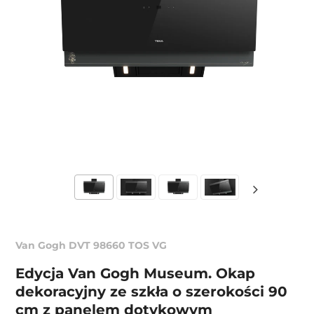
Van Gogh DVT 98660 TOS VG
Edycja Van Gogh Museum. Okap
dekoracyjny ze szkła o szerokości 90
cm z panelem dotykowym