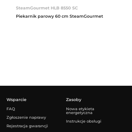
SteamGourmet HLB 8550 SC
Piekarnik parowy 60 cm SteamGourmet
Wsparcie
Zasoby
FAQ
Nowa etykieta
energetyczna
Zgłoszenie naprawy
Instrukcje obsługi
Rejestracja gwarancji