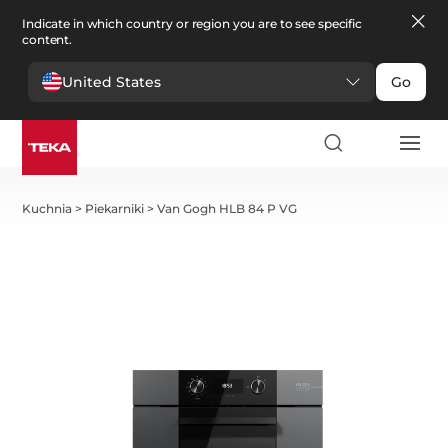
Indicate in which country or region you are to see specific
content.
United States
Go
Kuchnia
>
Piekarniki
>
Van Gogh HLB 84 P VG