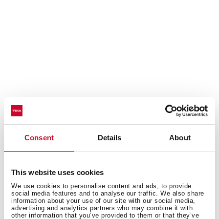
Doskonałe rezultaty, jednorodne
Consent
Details
About
wypieczenie
Wyobraź sobie zapach świeżo upieczonych doskonale
chrupiących ciasteczek. System SurroundTemp
This website uses cookies
zapewnia perfekcyjne rozprowadzenie temperatury,
We use cookies to personalise content and ads, to provide
social media features and to analyse our traffic. We also share
dzięki zastosowaniu dodatkowego oporu w tylnej
information about your use of our site with our social media,
części komory piekarnika.
advertising and analytics partners who may combine it with
other information that you’ve provided to them or that they’ve