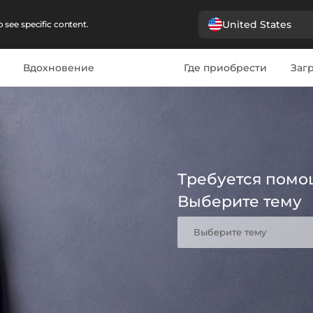
United States
 see specific content.
Вдохновение
Где приобрести
Загр
Требуется помо
Выберите тему
Выберите тему