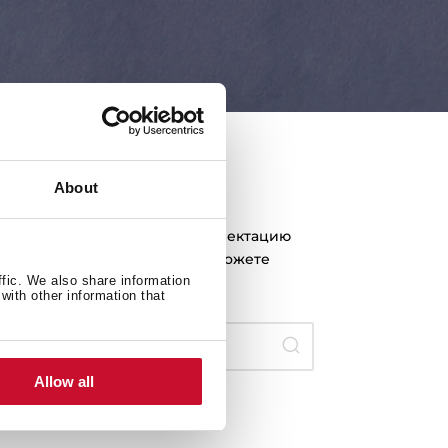
About
льзователей
 пользователя входит в комплектацию
ется еще одна его копия, вы можете
ffic. We also share information
with other information that
номер
Allow all