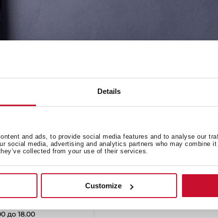
Details
Руководства по
При покупке руководство
продукта. Если вам требу
ебителей
загрузить ее здесь.
ntent and ads, to provide social media features and to analyse our tra
our social media, advertising and analytics partners who may combine it 
they’ve collected from your use of their services.
Модель или серийный 
-05-01
Customize
0 до 18.00