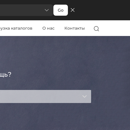
Go
узка каталогов
О нас
Контакты
щь?